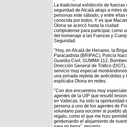
La tradicional exhibición de fuerzas
seguridad de Alcalá atrajo a miles d
personas este sábado, y entre ellas
conocida por todos. Y es que Maca
Olona se acercó hasta la ciudad
complutense para participar, como 
del homenaje a las Fuerzas y Cuer
Seguridad.
"Hoy, en Alcalá de Henares, la Brig
Paracaidista (BRIPAC), Policía Naci
Guardia Civil, SUMMA 112, Bomber
Dirección General de Tráfico (DGT), 
servicio muy especial mostrándonos
una jornada repleta de anécdotas y 
explicaba Olona en redes.
"Con dos encuentros muy especiales.
agentes de la UIP que resultó lesi
en Vallecas, ha sido la oportunidad 
persona a uno de los agentes de Po
voluntario para socorrer al pueblo 
regalo, como el que me hizo permit
gestionando el alojamiento de nues
para mi tierra", resumía.