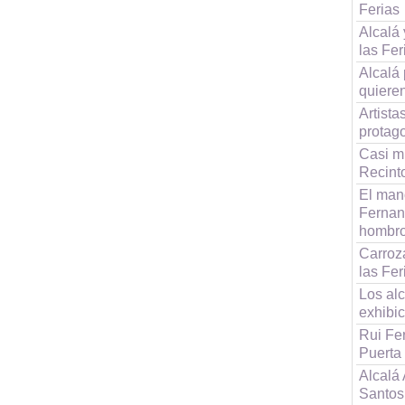
Ferias
Alcalá 
las Fer
Alcalá
quiere
Artist
protag
Casi m
Recinto
El man
Fernan
hombr
Carroza
las Fer
Los alc
exhibi
Rui Fe
Puerta
Alcalá 
Santos