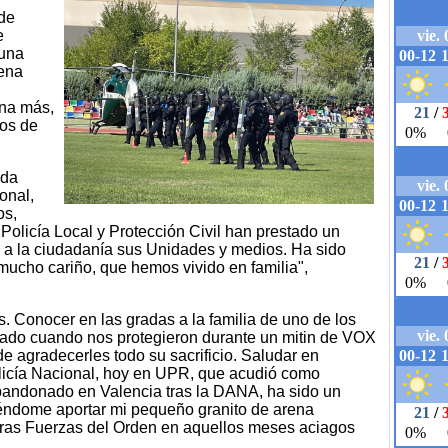
 de
e
 una
rena
una más,
pos de
ada
onal,
os,
Policía Local y Protección Civil han prestado un
 a la ciudadanía sus Unidades y medios. Ha sido
mucho cariño, que hemos vivido en familia",
 Conocer en las gradas a la familia de uno de los
onado cuando nos protegieron durante un mitin de VOX
de agradecerles todo su sacrificio. Saludar en
licía Nacional, hoy en UPR, que acudió como
abandonado en Valencia tras la DANA, ha sido un
iéndome aportar mi pequeño granito de arena
tras Fuerzas del Orden en aquellos meses aciagos