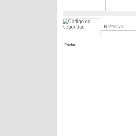
Refescar
Enviar