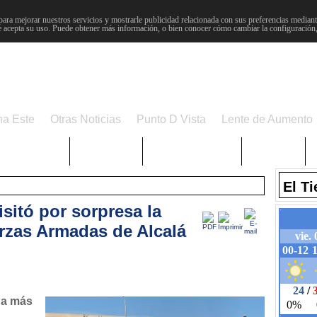
para mejorar nuestros servicios y mostrarle publicidad relacionada con sus preferencias mediante
 acepta su uso. Puede obtener más información, o bien conocer cómo cambiar la configuración
na Este
Otras Noticias
Punto D Vista
Lente de Aumento
Choniblog
MetroEste
Semana Santa
Sucesos
El T
sitó por sorpresa la
rzas Armadas de Alcalá
na más