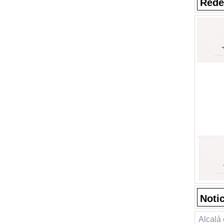
Rede
Noti
Alcalá 