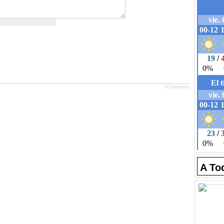
JComments
A To