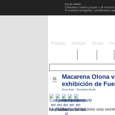
Uso de cookies
Utilizamos cookies propias y de terceros 
Si continúa navegando, consideramos que
Portada
Torrejón
Alcalá
Zo
TRENDING
Púnica
Metro
Macarena Olona vi
AGO
31
exhibición de Fue
2025
Zona Este
-
Sociedad Alcalá
La política acudió como una veci