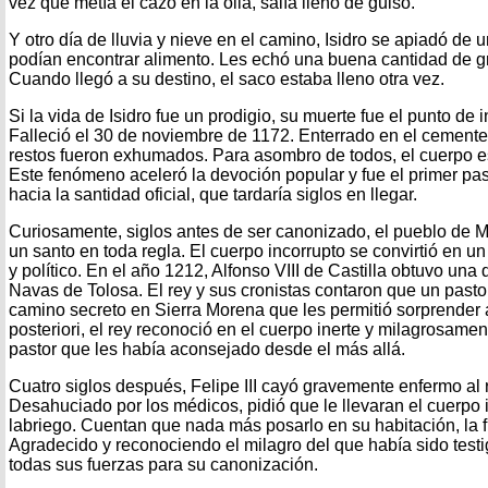
vez que metía el cazo en la olla, salía lleno de guiso.
Y otro día de lluvia y nieve en el camino, Isidro se apiadó de 
podían encontrar alimento. Les echó una buena cantidad de g
Cuando llegó a su destino, el saco estaba lleno otra vez.
Si la vida de Isidro fue un prodigio, su muerte fue el punto de i
Falleció el 30 de noviembre de 1172. Enterrado en el cemente
restos fueron exhumados. Para asombro de todos, el cuerpo est
Este fenómeno aceleró la devoción popular y fue el primer pa
hacia la santidad oficial, que tardaría siglos en llegar.
Curiosamente, siglos antes de ser canonizado, el pueblo de M
un santo en toda regla. El cuerpo incorrupto se convirtió en u
y político. En el año 1212, Alfonso VIII de Castilla obtuvo una d
Navas de Tolosa. El rey y sus cronistas contaron que un pasto
camino secreto en Sierra Morena que les permitió sorprender
posteriori, el rey reconoció en el cuerpo inerte y milagrosamen
pastor que les había aconsejado desde el más allá.
Cuatro siglos después, Felipe III cayó gravemente enfermo al 
Desahuciado por los médicos, pidió que le llevaran el cuerpo 
labriego. Cuentan que nada más posarlo en su habitación, la fi
Agradecido y reconociendo el milagro del que había sido testig
todas sus fuerzas para su canonización.