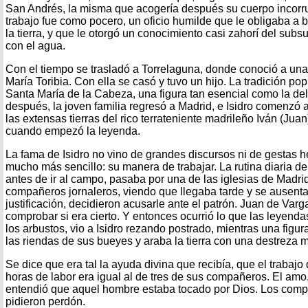
San Andrés, la misma que acogería después su cuerpo incorru
trabajo fue como pocero, un oficio humilde que le obligaba a 
la tierra, y que le otorgó un conocimiento casi zahorí del subs
con el agua.
Con el tiempo se trasladó a Torrelaguna, donde conoció a un
María Toribia. Con ella se casó y tuvo un hijo. La tradición pop
Santa María de la Cabeza, una figura tan esencial como la del
después, la joven familia regresó a Madrid, e Isidro comenzó 
las extensas tierras del rico terrateniente madrileño Iván (Ju
cuando empezó la leyenda.
La fama de Isidro no vino de grandes discursos ni de gestas h
mucho más sencillo: su manera de trabajar. La rutina diaria de 
antes de ir al campo, pasaba por una de las iglesias de Madrid
compañeros jornaleros, viendo que llegaba tarde y se ausent
justificación, decidieron acusarle ante el patrón. Juan de Var
comprobar si era cierto. Y entonces ocurrió lo que las leyendas
los arbustos, vio a Isidro rezando postrado, mientras una figur
las riendas de sus bueyes y araba la tierra con una destreza m
Se dice que era tal la ayuda divina que recibía, que el trabajo
horas de labor era igual al de tres de sus compañeros. El amo,
entendió que aquel hombre estaba tocado por Dios. Los com
pidieron perdón.