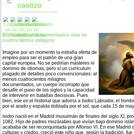
castizo
2026
Lente de Aumento
-
A Fondo
El Santo tiene documentados más de
cuatrocientos milagros
Imagine por un momento la extraña oferta de
empleo para ser el patrón de una gran
capital europea. No se pedirían másteres ni
dominio de idiomas, pero sí un currículum
plagado de detalles poco convencionales: al
menos cuatrocientos milagros
documentados, un cuerpo incorrupto que
desafíe el paso de los siglos y la capacidad
de intervenir en batallas decisivas. Pues
bien, ese es el historial que adorna a Isidro Labrador, el ho
por el arado y espalda doblada por el sol, que cada 15 de may
Isidro nació en el Madrid musulmán de finales del siglo XI, p
1082. Hijo de padres mozárabes que vivían bajo dominio islám
acababa de ser reconquistada por Alfonso VI. En ese Madrid d
culturas y credos, creció este niño que, según la tradición, fue