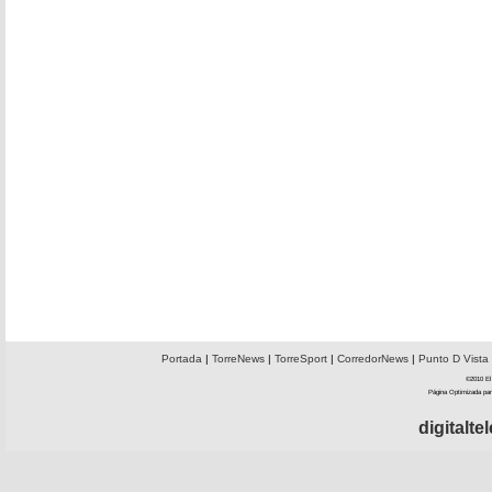
Portada
|
TorreNews
|
TorreSport
|
CorredorNews
|
Punto D Vista
©2010 El 
Página Optimizada par
digitalt