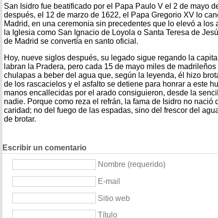
San Isidro fue beatificado por el Papa Paulo V el 2 de mayo d
después, el 12 de marzo de 1622, el Papa Gregorio XV lo can
Madrid, en una ceremonia sin precedentes que lo elevó a los a
la Iglesia como San Ignacio de Loyola o Santa Teresa de Jesús.
de Madrid se convertía en santo oficial.
Hoy, nueve siglos después, su legado sigue regando la capit
labran la Pradera, pero cada 15 de mayo miles de madrileños
chulapas a beber del agua que, según la leyenda, él hizo brot
de los rascacielos y el asfalto se detiene para honrar a este 
manos encallecidas por el arado consiguieron, desde la sencil
nadie. Porque como reza el refrán, la fama de Isidro no nació d
caridad; no del fuego de las espadas, sino del frescor del ag
de brotar.
Escribir un comentario
Nombre (requerido)
E-mail
Sitio web
Título