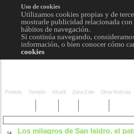
Uso de cookies
Utilizamos cookies propias y de terce
mostrarle publicidad relacionada con 
hábitos de navegación.
Si continúa navegando, consideramos
información, o bien conocer cómo cam
cookies
Portada
Torrejón
Alcalá
Zona Este
Otras Noticias
TRENDING
Púnica
Metro
Choniblog
MetroEst
Los milagros de San Isidro, el pa
MAY
14