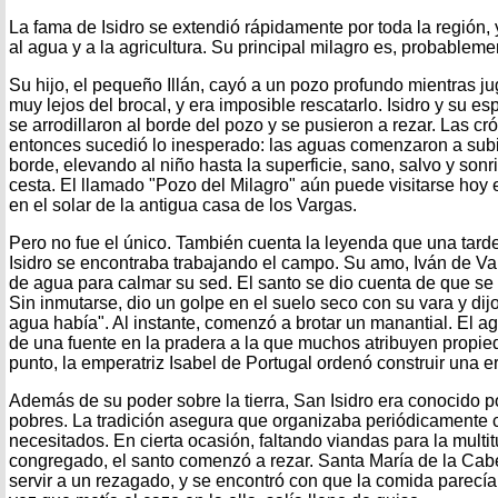
La fama de Isidro se extendió rápidamente por toda la región,
al agua y a la agricultura. Su principal milagro es, probablem
Su hijo, el pequeño Illán, cayó a un pozo profundo mientras 
muy lejos del brocal, y era imposible rescatarlo. Isidro y su 
se arrodillaron al borde del pozo y se pusieron a rezar. Las c
entonces sucedió lo inesperado: las aguas comenzaron a subir,
borde, elevando al niño hasta la superficie, sano, salvo y sonr
cesta. El llamado "Pozo del Milagro" aún puede visitarse hoy 
en el solar de la antigua casa de los Vargas.
Pero no fue el único. También cuenta la leyenda que una tard
Isidro se encontraba trabajando el campo. Su amo, Iván de Va
de agua para calmar su sed. El santo se dio cuenta de que se
Sin inmutarse, dio un golpe en el suelo seco con su vara y di
agua había". Al instante, comenzó a brotar un manantial. El a
de una fuente en la pradera a la que muchos atribuyen propie
punto, la emperatriz Isabel de Portugal ordenó construir una e
Además de su poder sobre la tierra, San Isidro era conocido p
pobres. La tradición asegura que organizaba periódicamente
necesitados. En cierta ocasión, faltando viandas para la multi
congregado, el santo comenzó a rezar. Santa María de la Cabez
servir a un rezagado, y se encontró con que la comida parec