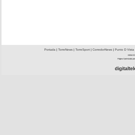
Portada
|
TorreNews
|
TorreSport
|
CorredorNews
|
Punto D Vista
©2010 El 
Página Optimizada par
digitalt