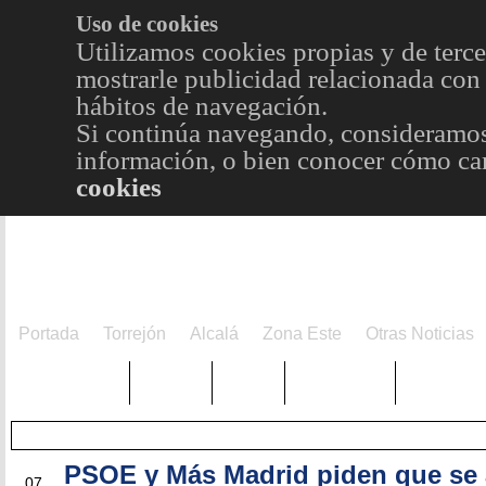
Uso de cookies
Utilizamos cookies propias y de terce
mostrarle publicidad relacionada con 
hábitos de navegación.
Si continúa navegando, consideramos
información, o bien conocer cómo cam
cookies
Portada
Torrejón
Alcalá
Zona Este
Otras Noticias
TRENDING
Púnica
Metro
Choniblog
MetroEst
PSOE y Más Madrid piden que se 
JUL
07