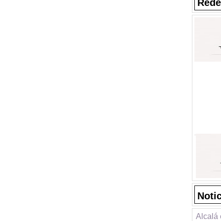
Rede
Noti
Alcalá 