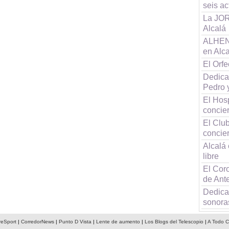
seis a
La JOR
Alcalá
ALHENA
en Alc
El Orf
Dedica
Pedro 
El Hos
concier
El Clu
concier
Alcalá 
libre
El Coro
de Ant
Dedica
sonora
reSport
|
CorredorNews
|
Punto D Vista
|
Lente de aumento
|
Los Blogs del Telescopio
|
A Todo C