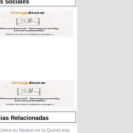
s Sociales
cias Relacionadas
cierra su Verano en la Quinta tras