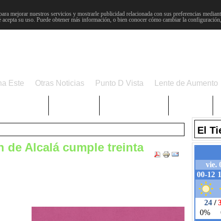
para mejorar nuestros servicios y mostrarle publicidad relacionada con sus preferencias mediante
 acepta su uso. Puede obtener más información, o bien conocer cómo cambiar la configuración
na Este
Otras Noticias
Punto D Vista
Lente de Aumento
Choniblog
MetroEste
Semana Santa
Sucesos
El T
 de Alcalá cumple treinta