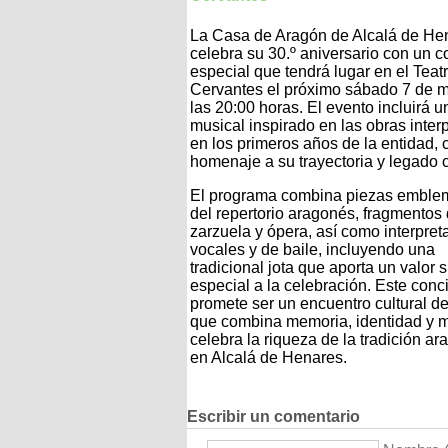
La Casa de Aragón de Alcalá de He
celebra su 30.º aniversario con un c
especial que tendrá lugar en el Teat
Cervantes el próximo sábado 7 de 
las 20:00 horas. El evento incluirá u
musical inspirado en las obras inter
en los primeros años de la entidad,
homenaje a su trayectoria y legado c
El programa combina piezas emble
del repertorio aragonés, fragmentos
zarzuela y ópera, así como interpret
vocales y de baile, incluyendo una
tradicional jota que aporta un valor 
especial a la celebración. Este conc
promete ser un encuentro cultural d
que combina memoria, identidad y m
celebra la riqueza de la tradición a
en Alcalá de Henares.
Escribir un comentario