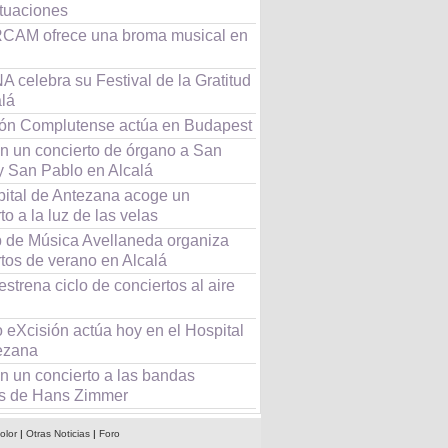
ctuaciones
CAM ofrece una broma musical en
 celebra su Festival de la Gratitud
alá
eón Complutense actúa en Budapest
n un concierto de órgano a San
y San Pablo en Alcalá
pital de Antezana acoge un
to a la luz de las velas
b de Música Avellaneda organiza
tos de verano en Alcalá
estrena ciclo de conciertos al aire
 eXcisión actúa hoy en el Hospital
ezana
n un concierto a las bandas
s de Hans Zimmer
olor
|
Otras Noticias
|
Foro