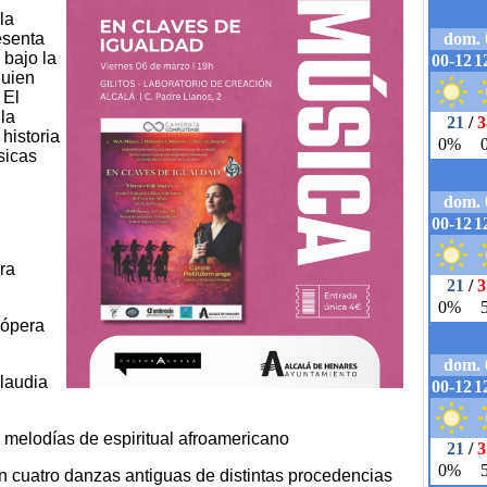
la
esenta
 bajo la
quien
 El
la
 historia
sicas
ra
 ópera
Claudia
 melodías de espiritual afroamericano
on cuatro danzas antiguas de distintas procedencias