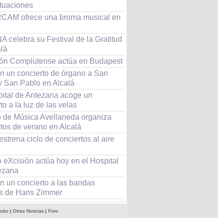
ctuaciones
CAM ofrece una broma musical en
 celebra su Festival de la Gratitud
alá
eón Complutense actúa en Budapest
n un concierto de órgano a San
y San Pablo en Alcalá
pital de Antezana acoge un
to a la luz de las velas
b de Música Avellaneda organiza
tos de verano en Alcalá
estrena ciclo de conciertos al aire
 eXcisión actúa hoy en el Hospital
ezana
n un concierto a las bandas
s de Hans Zimmer
olor
|
Otras Noticias
|
Foro