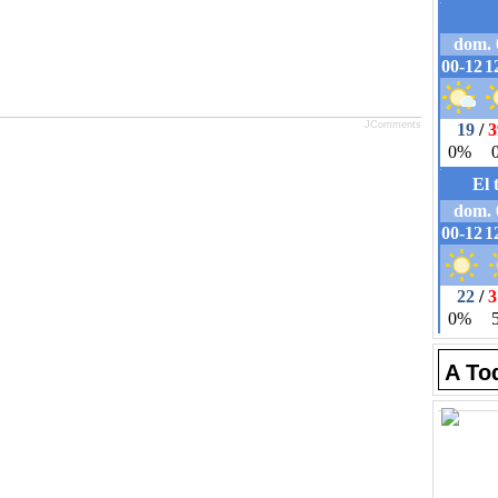
JComments
A To