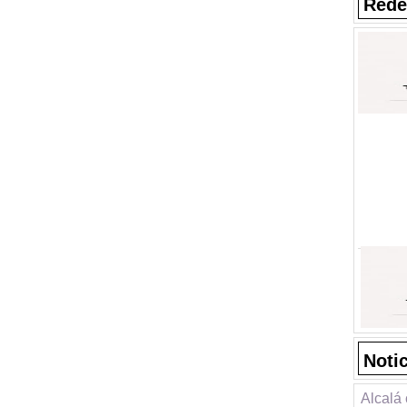
Rede
Noti
Alcalá 