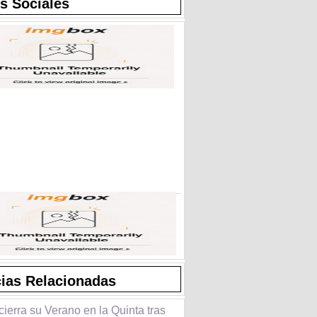
s Sociales
cias Relacionadas
cierra su Verano en la Quinta tras