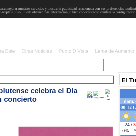
para mejorar nuestros servicios y mostrarle publicidad relacionada con sus preferencias mediante
 acepta su uso. Puede obtener más información, o bien conocer cómo cambiar la configuración
na Este
Otras Noticias
Punto D Vista
Lente de Aumento
Choniblog
MetroEste
Semana Santa
Sucesos
El T
utense celebra el Día
n concierto