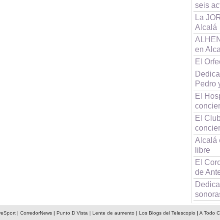
seis a
La JOR
Alcalá
ALHENA
en Alc
El Orf
Dedica
Pedro 
El Hos
concier
El Clu
concier
Alcalá 
libre
El Coro
de Ant
Dedica
sonora
reSport
|
CorredorNews
|
Punto D Vista
|
Lente de aumento
|
Los Blogs del Telescopio
|
A Todo C