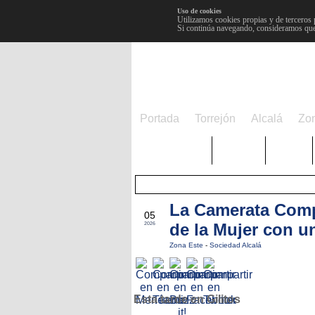
Uso de cookies
Utilizamos cookies propias y de terceros 
Si continúa navegando, consideramos que
Portada
Torrejón
Alcalá
Zo
TRENDING
Púnica
Metro
La Camerata Compl
MAR
05
de la Mujer con u
2026
Zona Este
-
Sociedad Alcalá
Esta tarde en Gilitos