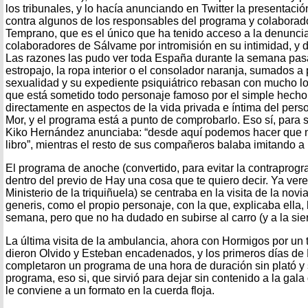
los tribunales, y lo hacía anunciando en Twitter la presentació
contra algunos de los responsables del programa y colaborad
Temprano, que es el único que ha tenido acceso a la denunci
colaboradores de Sálvame por intromisión en su intimidad, y 
Las razones las pudo ver toda España durante la semana pas
estropajo, la ropa interior o el consolador naranja, sumados a
sexualidad y su expediente psiquiátrico rebasan con mucho los l
que está sometido todo personaje famoso por el simple hecho 
directamente en aspectos de la vida privada e íntima del perso
Mor, y el programa está a punto de comprobarlo. Eso sí, para
Kiko Hernández anunciaba: “desde aquí podemos hacer que 
libro”, mientras el resto de sus compañeros balaba imitando a 
El programa de anoche (convertido, para evitar la contraprog
dentro del previo de Hay una cosa que te quiero decir. Ya ver
Ministerio de la triquiñuela) se centraba en la visita de la nov
generis, como el propio personaje, con la que, explicaba ella,
semana, pero que no ha dudado en subirse al carro (y a la sie
La última visita de la ambulancia, ahora con Hormigos por un t
dieron Olvido y Esteban encadenados, y los primeros días d
completaron un programa de una hora de duración sin plató y 
programa, eso si, que sirvió para dejar sin contenido a la gal
le conviene a un formato en la cuerda floja.