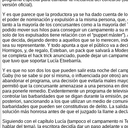
versión oficial).
Y es que parece que la productora ya se ha dado cuenta de lo
el poder de nominación y expulsión a la misma persona, que, 
tanto a la mayoría de los concursantes como a la mayoría del T
podido mover sus hilos para conseguir un campamento a su 
solo de los expulsados tiene relación con el “puppet máster”). 
que decida, dejando dentro a aquellos que se lo merecen, i
sea su representante. Y todo apunta a que el público va a deci
Hormigos, y, de regalo, Esteban, un pack que salvará a Modest
se completa el hack trick anunciado, puede dejar un campam
que tuvo que soportar Lucía Etxebarría.
Y es que no son dos los que pueden salir esta noche del camp
Gaby (no se sabe si por sí misma, o influenciada por otros) a
abandonar el programa, una decisión que evitaría males mayo
permitió que la concursante amenazase a una persona en dire
para ponerle remedio. Evidentemente un programa de televisi
controlar las barbaridades que se digan durante la emisión, p
posteriori, sancionando a los que utilizan un medio de comuni
barbaridades que pueden ser constitutivas de delito. La salid
solución más honrosa antes de que el juzgado la llame a decla
Siguiendo con el capítulo Lucía (tampoco el campamento ni T
hablar del tema), la escritora decidía dar un paso adelante y