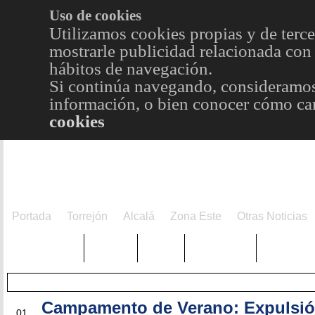
Uso de cookies
Utilizamos cookies propias y de terce
mostrarle publicidad relacionada con 
hábitos de navegación.
Si continúa navegando, consideramos
información, o bien conocer cómo cam
cookies
Portada
Torrejón
Alcalá
Zona Este
Otras Noticias
TRENDING
Púnica
Metro
Choniblog
MetroEst
Campamento de Verano: Expulsi
AGO
01