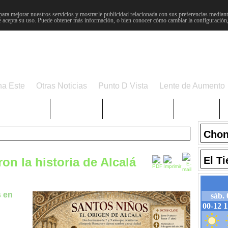
para mejorar nuestros servicios y mostrarle publicidad relacionada con sus preferencias mediante
 acepta su uso. Puede obtener más información, o bien conocer cómo cambiar la configuración
na Este
Otras Noticias
Punto D Vista
Lente de Aumento
Choniblog
MetroEste
Semana Santa
Sucesos
Chon
El T
n la historia de Alcalá
s en