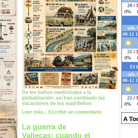
De los baños medicinales a la
globalización: así han cambiado las
vacaciones de los madrileños
Leer más...
Escribir un comentario
A To
La guerra de
Vallecas: cuando el