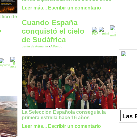
Leer más...
Escribir un comentario
stico de
Cuando España
conquistó el cielo
o
de Sudáfrica
Lente de Aumento
-
A Fondo
La Selección Española conseguía la
Las 
primera estrella hace 16 años
Leer más...
Escribir un comentario