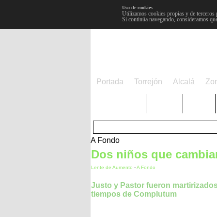
Uso de cookies
Utilizamos cookies propias y de terceros 
Si continúa navegando, consideramos que
Portada
Torrejón
Alcalá
Zo
TRENDING
Púnica
Metro
A Fondo
Dos niños que cambiaro
Lente de Aumento
-
A Fondo
Justo y Pastor fueron martirizado
tiempos de Complutum