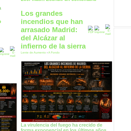
a
Los grandes
incendios que han
o
arrasado Madrid:
del Alcázar al
infierno de la sierra
Lente de Aumento
-
A Fondo
La virulencia del fuego ha crecido de
forma exponencial en los últimos años