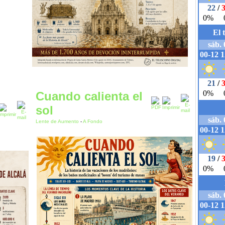
Cuando calienta el
sol
Lente de Aumento
-
A Fondo