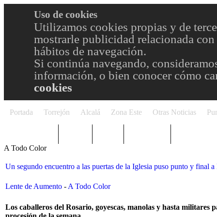
Uso de cookies
Utilizamos cookies propias y de terce
mostrarle publicidad relacionada con 
hábitos de navegación.
Si continúa navegando, consideramos
información, o bien conocer cómo cam
cookies
Portada
Torrejón
Alcalá
Zona Este
Otras Noticias
Pun
TRENDING
Púnica
Metro
Choniblog
MetroEste
A Todo Color
Un segundo encuentro a las puertas de la Iglesia puso punto y final 
Lente de Aumento
-
A Todo Color
Los caballeros del Rosario, goyescas, manolas y hasta militares p
procesión de la semana