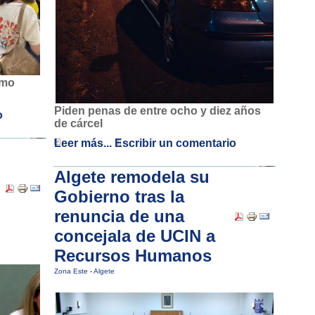
imo
Piden penas de entre ocho y diez años
o
de cárcel
Leer más...
Escribir un comentario
Algete remodela su
Gobierno tras la
renuncia de una
concejala de UCIN a
Recursos Humanos
Zona Este
-
Algete