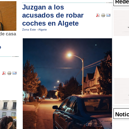
Rede
Juzgan a los
acusados de robar
coches en Algete
Zona Este
-
Algete
 de casa
o
Noti