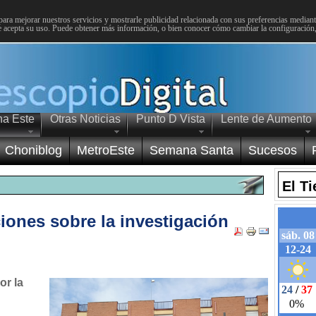
para mejorar nuestros servicios y mostrarle publicidad relacionada con sus preferencias mediante
 acepta su uso. Puede obtener más información, o bien conocer cómo cambiar la configuración
na Este
Otras Noticias
Punto D Vista
Lente de Aumento
Choniblog
MetroEste
Semana Santa
Sucesos
El T
iones sobre la investigación
or la