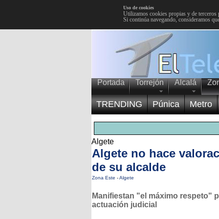
Uso de cookies
Utilizamos cookies propias y de terceros 
Si continúa navegando, consideramos que
Portada
Torrejón
Alcalá
Zo
TRENDING
Púnica
Metro
Algete
Algete no hace valorac
de su alcalde
Zona Este
-
Algete
Manifiestan "el máximo respeto" p
actuación judicial