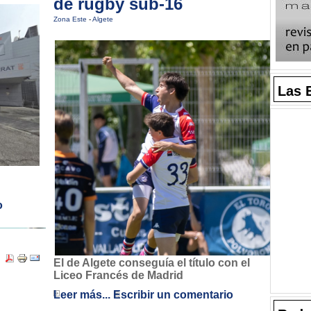
de rugby sub-16
Zona Este
-
Algete
Las 
o
El de Algete conseguía el título con el
Liceo Francés de Madrid
Leer más...
Escribir un comentario