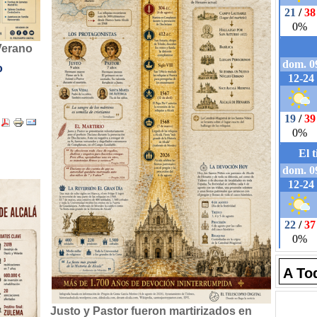
Verano
o
A To
Justo y Pastor fueron martirizados en