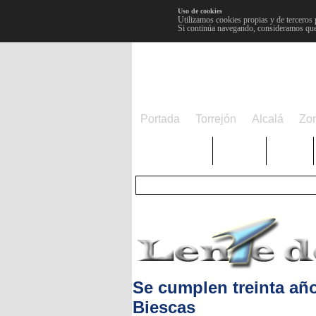
Uso de cookies
Utilizamos cookies propias y de terceros 
Si continúa navegando, consideramos que
Portada
Torrejón
Alcalá
Zo
TRENDING
Púnica
Metro
Se cumplen treinta año
Biescas