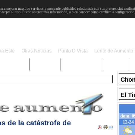
para mejorar nuestros servicios y mostrarle publicidad relacionada con sus preferencias mediante
 acepta su uso. Puede obtener más información, o bien conocer cómo cambiar la configuración
na Este
Otras Noticias
Punto D Vista
Lente de Aumento
Choniblog
MetroEste
Semana Santa
Sucesos
Chon
El T
s de la catástrofe de