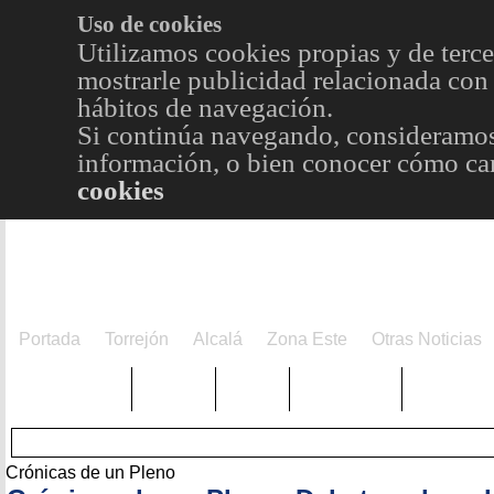
Uso de cookies
Utilizamos cookies propias y de terce
mostrarle publicidad relacionada con 
hábitos de navegación.
Si continúa navegando, consideramos
información, o bien conocer cómo cam
cookies
Portada
Torrejón
Alcalá
Zona Este
Otras Noticias
TRENDING
Púnica
Metro
Choniblog
MetroEst
Crónicas de un Pleno