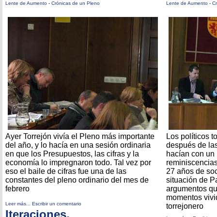
Lente de Aumento
-
Crónicas de un Pleno
Lente de Aumento
-
Cr
Ayer Torrejón vivía el Pleno más importante
Los políticos t
del año, y lo hacía en una sesión ordinaria
después de las
en que los Presupuestos, las cifras y la
hacían con un
economía lo impregnaron todo. Tal vez por
reminiscencias
eso el baile de cifras fue una de las
27 años de soc
constantes del pleno ordinario del mes de
situación de P
febrero
argumentos qu
momentos vivi
Leer más...
Escribir un comentario
torrejonero
Iteraciones,