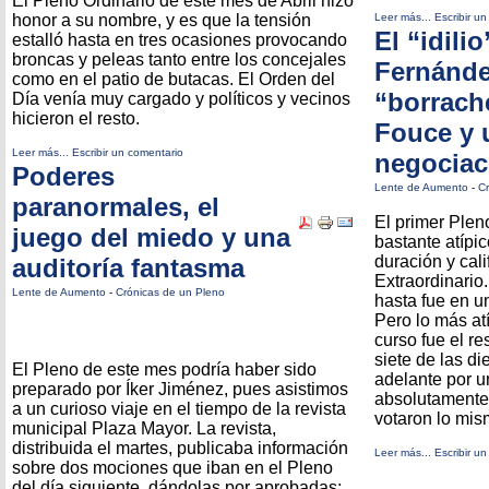
El Pleno Ordinario de este mes de Abril hizo
honor a su nombre, y es que la tensión
Leer más...
Escribir u
El “idili
estalló hasta en tres ocasiones provocando
broncas y peleas tanto entre los concejales
Fernánde
como en el patio de butacas. El Orden del
“borrach
Día venía muy cargado y políticos y vecinos
hicieron el resto.
Fouce y 
Leer más...
Escribir un comentario
negociac
Poderes
Lente de Aumento
-
Cr
paranormales, el
El primer Plen
juego del miedo y una
bastante atípi
duración y cal
auditoría fantasma
Extraordinario.
Lente de Aumento
-
Crónicas de un Pleno
hasta fue en un
Pero lo más at
curso fue el re
siete de las d
El Pleno de este mes podría haber sido
adelante por u
preparado por Íker Jiménez, pues asistimos
absolutamente
a un curioso viaje en el tiempo de la revista
votaron lo mis
municipal Plaza Mayor. La revista,
distribuida el martes, publicaba información
Leer más...
Escribir u
sobre dos mociones que iban en el Pleno
del día siguiente, dándolas por aprobadas: