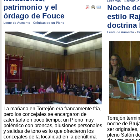
Leer más...
Escribir u
patrimonio y el
Noche de
órdago de Fouce
estilo Ra
Lente de Aumento
-
Crónicas de un Pleno
doctrina 
Lente de Aumento
-
Cr
La mañana en Torrejón era francamente fría,
pero los concejales se encargaron de
Torrejón termi
calentarla en poco tiempo: un Pleno muy
noche de Bruja
polémico con broncas, alusiones personales
ser originales,
y salidas de tono es lo que ofrecieron los
pleno Salón de
concejales de la localidad en la penúltima