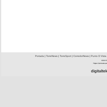
Portada
|
TorreNews
|
TorreSport
|
CorredorNews
|
Punto D Vista
©2010 El 
Página Optimizada par
digitalt