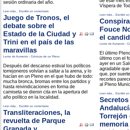
de este mes es
sesión ordinaria del año.
Víspera de Tod
Leer más...
Escribir un comentario
Leer más...
Escribir u
Juego de Tronos, el
Conspira
debate sobre el
Fouce No
Estado de la Ciudad y
el candi
Trini en el país de las
Lente de Aumento
-
Cr
maravillas
El último Pleno
Lente de Aumento
-
Crónicas de un Pleno
último con el f
ayer en un Sa
Después del descanso estival los políticos
agradable que e
torrejoneros volvían a saltar a la arena, y lo
que, por suerte
hacían en un Pleno en el que hubo de todo:
recortes parec
mucha bronca, bromas entre los partidos y
al Pleno Munic
hasta reivindicaciones en forma de
camiseta se dieron cita en la apertura del
Leer más...
Escribir u
año político en la localidad.
Secretos 
Andalucí
Leer más...
Escribir un comentario
Transliteraciones, la
Torrejón 
revuelta de Parque
memoria
Granada y