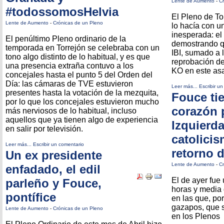
Lente de Aumento
-
Cr
#todossomosHelvia
El Pleno de Tor
Lente de Aumento
-
Crónicas de un Pleno
lo hacía con u
inesperada: el
El penúltimo Pleno ordinario de la
demostrando q
temporada en Torrejón se celebraba con un
IBI, sumado a 
tono algo distinto de lo habitual, y es que
reprobación de 
una presencia extraña contuvo a los
KO en este asa
concejales hasta el punto 5 del Orden del
Día: las cámaras de TVE estuvieron
Leer más...
Escribir u
presentes hasta la votación de la mezquita,
Fouce tie
por lo que los concejales estuvieron mucho
corazón p
más nerviosos de lo habitual, incluso
aquellos que ya tienen algo de experiencia
Izquierda
en salir por televisión.
catolicis
Leer más...
Escribir un comentario
retorno 
Un ex presidente
Lente de Aumento
-
Cr
enfadado, el edil
El de ayer fue
parleño y Fouce,
horas y media 
pontífice
en las que, por
gazapos, que 
Lente de Aumento
-
Crónicas de un Pleno
en los Plenos