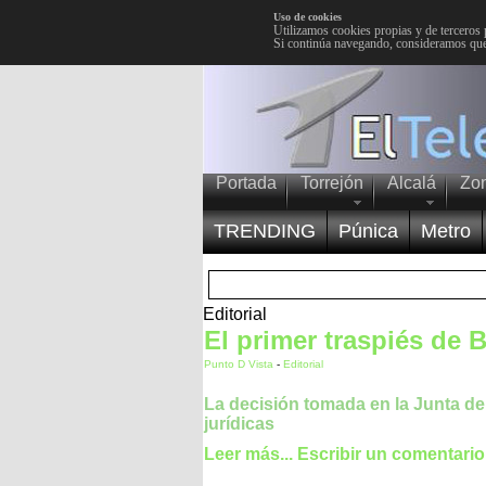
Uso de cookies
Utilizamos cookies propias y de terceros 
Si continúa navegando, consideramos que
Portada
Torrejón
Alcalá
Zo
TRENDING
Púnica
Metro
Editorial
El primer traspiés de B
Punto D Vista
-
Editorial
La decisión tomada en la Junta d
jurídicas
Leer más...
Escribir un comentario