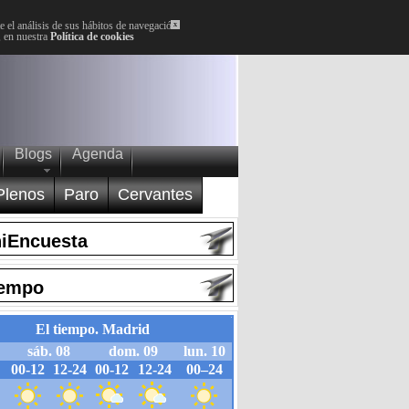
 el análisis de sus hábitos de navegación.
x
, en nuestra
Política de cookies
Blogs
Agenda
Plenos
Paro
Cervantes
iEncuesta
iempo