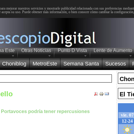
para mejorar nuestros servicios y mostrarle publicidad relacionada con sus preferencias mediante
 acepta su uso. Puede obtener más información, o bien conocer cómo cambiar la configuración
na Este
Otras Noticias
Punto D Vista
Lente de Aumento
Choniblog
MetroEste
Semana Santa
Sucesos
Chon
ello
El T
e Portavoces podría tener repercusiones