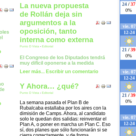
La nueva propuesta
de Rollán deja sin
argumentos a la
oposición, tanto
oles
el
interna como externa
Punto D Vista
-
Editorial
o
El Congreso de los Diputados tendrá
muy difícil oponerse a la medida
Leer más...
Escribir un comentario
no
Y Ahora… ¿qué?
de
Punto D Vista
-
Editorial
La semana pasada el Plan B de
o
Rubalcaba estallaba por los aires con la
dimisión de Camps. Ahora, al candidato
solo le quedan dos salidas: reinventar el
Plan A, o poner en marcha un Plan C. Eso
sí, dos planes que sólo funcionarán si se
cierra correctamente, y de forma