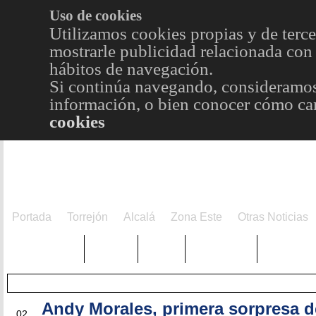
Uso de cookies
Utilizamos cookies propias y de terce
mostrarle publicidad relacionada con 
hábitos de navegación.
Si continúa navegando, consideramos
información, o bien conocer cómo cam
cookies
Portada
Torrejón
Alcalá
Zona Este
Otras Noticias
TRENDING
Púnica
Metro
Choniblog
MetroEst
Andy Morales, primera sorpresa d
JUN
02