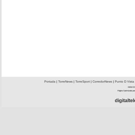
Portada
|
TorreNews
|
TorreSport
|
CorredorNews
|
Punto D Vista
©2010 El 
Página Optimizada par
digitalt