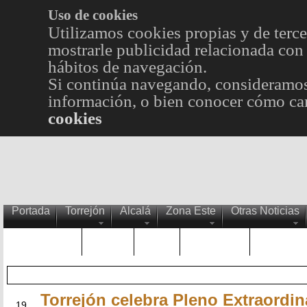
Uso de cookies
Utilizamos cookies propias y de terce
mostrarle publicidad relacionada con 
hábitos de navegación.
Si continúa navegando, consideramos
información, o bien conocer cómo cam
cookies
Portada
Torrejón
Alcalá
Zona Este
Otras Noticias
TRENDING
Púnica
Metro
Choniblog
MetroEst
Torrejón celebra Pleno Extraordin
MAY
19