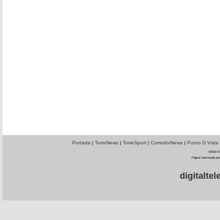
Portada
|
TorreNews
|
TorreSport
|
CorredorNews
|
Punto D Vista
©2010 El 
Página Optimizada par
digitalt