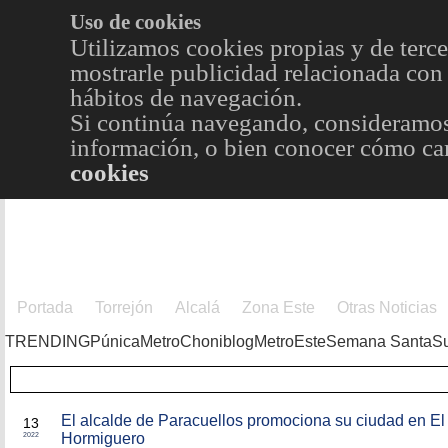
Uso de cookies
Utilizamos cookies propias y de terce
mostrarle publicidad relacionada con 
hábitos de navegación.
Si continúa navegando, consideramos
información, o bien conocer cómo cam
cookies
Portada
Torrejón
Alcalá
Zona Este
Otras Noticias
TRENDING
Púnica
Metro
Choniblog
MetroEste
Semana Santa
S
DIC
El alcalde de Paracuellos promociona su ciudad en El
13
Hormiguero
2022