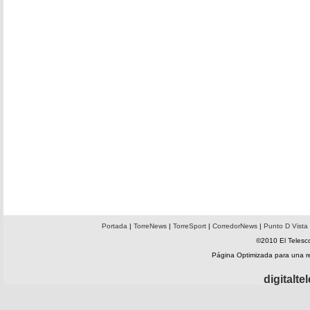
Portada
|
TorreNews
|
TorreSport
|
CorredorNews
|
Punto D Vista
©2010 El Telesco
Página Optimizada para una 
digitalt