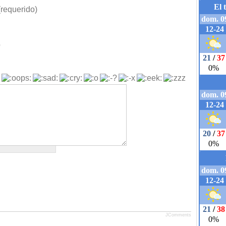
requerido)
b
JComments