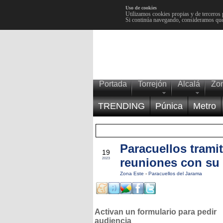
Uso de cookies
Utilizamos cookies propias y de terceros 
Si continúa navegando, consideramos que
Portada
Torrejón
Alcalá
Zo
TRENDING
Púnica
Metro
Paracuellos tramit
NOV
19
reuniones con su 
2023
Zona Este
-
Paracuellos del Jarama
Activan un formulario para pedir
audiencia