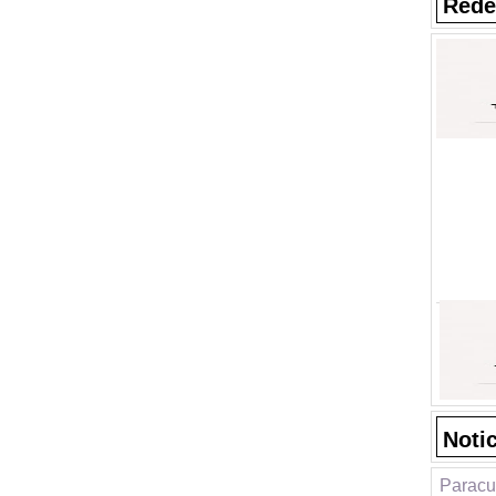
Rede
Noti
Paracu