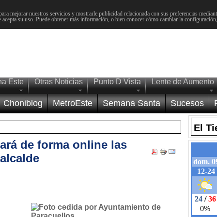
para mejorar nuestros servicios y mostrarle publicidad relacionada con sus preferencias mediante
 acepta su uso. Puede obtener más información, o bien conocer cómo cambiar la configuración
na Este
Otras Noticias
Punto D Vista
Lente de Aumento
Choniblog
MetroEste
Semana Santa
Sucesos
El T
ará de forma online las
alcalde