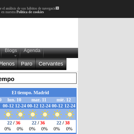
 el análisis de sus hábitos de navegación.
x
, en nuestra
Política de cookies
Blogs
Agenda
Plenos
Paro
Cervantes
iempo