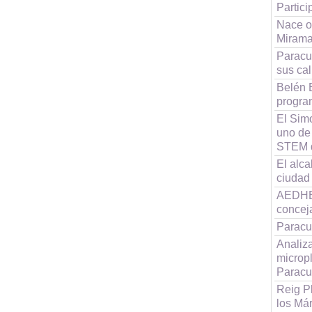
Partici
Nace o
Mirama
Paracue
sus cal
Belén 
progra
El Simo
uno de
STEM 
El alc
ciudad
AEDHE 
concej
Paracu
Analiz
micropl
Paracu
Reig P
los Már