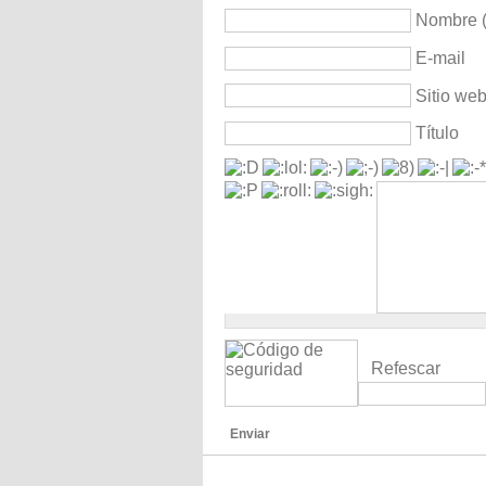
Nombre (
E-mail
Sitio we
Título
Refescar
Enviar