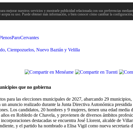
para mejorar nuestros servicios y mostrarle publicidad relacionada con sus preferencias mediante
 acepta su uso. Puede obtener más información, o bien conocer cómo cambiar la configuración
Plenos
Paro
Cervantes
ndo, Ciempozuelos, Nuevo Baztán y Velilla
unicipios que no gobierna
os para las elecciones municipales de 2027, abarcando 29 municipios, 
 un anuncio realizado durante la Junta Directiva Autonómica presidida 
iones. Los candidatos, 20 hombres y 9 mujeres, tienen una edad media d
 años en Robledo de Chavela, y provienen de diversos ámbitos profes
s incorporaciones destacadas se encuentra José Llorent, alcalde de Villa
endiente, y el partido ha nombrado a Elisa Vigil como nueva secretaria