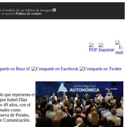
 el análisis de sus hábitos de navegación.
x
, en nuestra
Política de cookies
lo que representa el
por Isabel Díaz
e 49 años, con el
ionales como
nueva de Perales,
 de Comunicación.