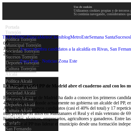
Uso de cookies
Utilizamos cookies propias y de terceros 
Si continúa navegando, consideramos que
Portada
Torrejón
TRENDING
Púnica
Metro
Choniblog
MetroEste
Semana Santa
Sucesos
Política Torrejón
06
Municipal Torrejón
Jul
Ayuso nombra candidatos a la alcaldía en Rivas, San Ferna
Sociedad Torrejón
2026
Sucesos Torrejón
Zona Este
-
Noticias Zona Este
Deportes Torrejón
Cultura Torrejón
Alcalá
Política Alcalá
La Presidenta del PP de Madrid abre el cuaderno azul con los m
Municipal Alcalá
Sociedad Alcalá
El Partido Popular de Madrid ha dado a conocer los primeros candidat
Sucesos Alcalá
43% de aquellos donde actualmente no gobierna un alcalde del PP, en
Deportes Alcalá
Ayuso, con 12 nuevos candidatos (casi el 40% del total) y 17 repetic
Cultura Alcalá
más joven de 31 años en Manzanares el Real y el más veterano de 69
Zona Este
licenciados, técnicos, empresarios, agricultores y ganaderos. Entre la
Coslada
que se une al PP tras liderar el municipio desde una formación indep
San Fernando