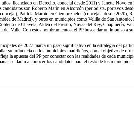
1 años, licenciado en Derecho, concejal desde 2011) y Janette Novo en
s candidatos son Roberto Marín en Alcorcón (periodista, portavoz desd
ncejal), Patricia Maroto en Ciempozuelos (concejala desde 2020), Robe
amblea de Madrid), y otros en municipios como Velilla de San Antonio,
obledo de Chavela, Aldea del Fresno, Navas del Rey, Chapinería, Valde
la del Valle. Con estos nombramientos, el PP busca dar un impulso a su 
icipales de 2027 marca un paso significativo en la estrategia del parti
pliar su influencia en los municipios madrileños, con el objetivo de of
efleja la apuesta del PP por conectar con las realidades de cada municip
manas se darán a conocer los candidatos para el resto de los municipio