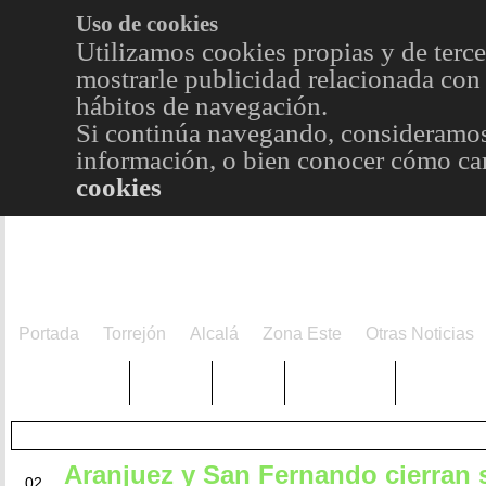
Uso de cookies
Utilizamos cookies propias y de terce
mostrarle publicidad relacionada con 
hábitos de navegación.
Si continúa navegando, consideramos
información, o bien conocer cómo cam
cookies
Portada
Torrejón
Alcalá
Zona Este
Otras Noticias
TRENDING
Púnica
Metro
Choniblog
MetroEst
Aranjuez y San Fernando cierran 
JUN
02