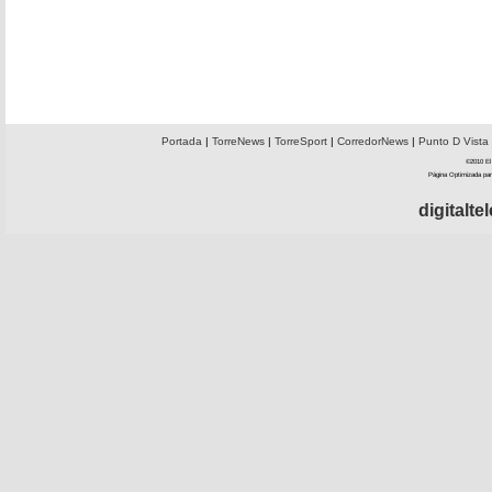
Portada
|
TorreNews
|
TorreSport
|
CorredorNews
|
Punto D Vista
©2010 El 
Página Optimizada par
digitalt