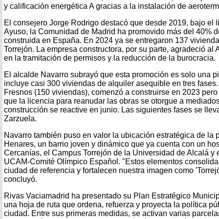
y calificación energética A gracias a la instalación de aeroterm
El consejero Jorge Rodrigo destacó que desde 2019, bajo el l
Ayuso, la Comunidad de Madrid ha promovido más del 40% de 
construida en España. En 2024 ya se entregaron 137 vivienda
Torrejón. La empresa constructora, por su parte, agradeció al 
en la tramitación de permisos y la reducción de la burocracia.
El alcalde Navarro subrayó que esta promoción es solo una p
incluye casi 300 viviendas de alquiler asequible en tres fases.
Fresnos (150 viviendas), comenzó a construirse en 2023 pero 
que la licencia para reanudar las obras se otorgue a mediado
construcción se reactive en junio. Las siguientes fases se lle
Zarzuela.
Navarro también puso en valor la ubicación estratégica de la
Henares, un barrio joven y dinámico que ya cuenta con un hos
Cercanías, el Campus Torrejón de la Universidad de Alcalá y
UCAM-Comité Olímpico Español. "Estos elementos consolida
ciudad de referencia y fortalecen nuestra imagen como 'Torre
concluyó.
Rivas Vaciamadrid ha presentado su Plan Estratégico Municip
una hoja de ruta que ordena, refuerza y proyecta la política pú
ciudad. Entre sus primeras medidas, se activan varias parcela