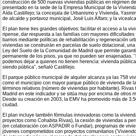
construcción de 500 nuevas viviendas públicas en régimen de 
presentado en la sede de la Empresa Municipal de la Vivienda
Aída Castillejo; la concejala de Urbanismo y Vivienda, Yasmin 
de alcalde y portavoz municipal, José Luis Alfaro; y la viceal
El plan tiene tres grandes objetivos: facilitar el acceso a la vi
ripense, dar respuesta a las familias con mayores dificultades
barrios mediante políticas de rehabilitación y regeneración u
viviendas se construirán en parcelas de suelo dotacional, un
Ley del Suelo de la Comunidad de Madrid que permite garantiz
permanente de los pisos, ya que no pueden ser enajenadas. "
podemos dejar a quienes no tienen herencia: vivienda públic
siendo pública", señaló Castillejo.
El parque público municipal de alquiler alcanza ya las 758 viv
como el municipio con mayor parque público de vivienda de 
términos relativos (número de viviendas por habitante). Rivas t
Madrid en este indicador y se sitúa muy por encima de otros m
Desde su creación en 2003, la EMV ha promovido más de 3.50
ciudad.
El plan incluye también fórmulas innovadoras como la viviend
proyectos como Cohabita Rivas), la cesión de viviendas a pe
(en colaboración con ASPADIR o Fundar), programas de vivi
jóvenes comprometidos con proyectos comunitarios ('Viviendo 