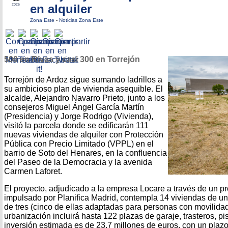
en alquiler
2026
Zona Este
-
Noticias Zona Este
500 en Rivas y casi 300 en Torrejón
Torrejón de Ardoz sigue sumando ladrillos a
su ambicioso plan de vivienda asequible. El
alcalde, Alejandro Navarro Prieto, junto a los
consejeros Miguel Ángel García Martín
(Presidencia) y Jorge Rodrigo (Vivienda),
visitó la parcela donde se edificarán 111
nuevas viviendas de alquiler con Protección
Pública con Precio Limitado (VPPL) en el
barrio de Soto del Henares, en la confluencia
del Paseo de la Democracia y la avenida
Carmen Laforet.
El proyecto, adjudicado a la empresa Locare a través de un pr
impulsado por Planifica Madrid, contempla 14 viviendas de un 
de tres (cinco de ellas adaptadas para personas con movilidad
urbanización incluirá hasta 122 plazas de garaje, trasteros, 
inversión estimada es de 23,7 millones de euros, con un pla