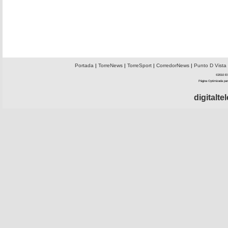
Portada
|
TorreNews
|
TorreSport
|
CorredorNews
|
Punto D Vista
©2010 El 
Página Optimizada par
digitalt