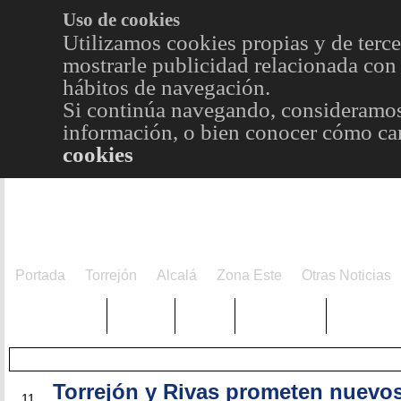
Uso de cookies
Utilizamos cookies propias y de terce
mostrarle publicidad relacionada con 
hábitos de navegación.
Si continúa navegando, consideramos
información, o bien conocer cómo cam
cookies
Portada
Torrejón
Alcalá
Zona Este
Otras Noticias
TRENDING
Púnica
Metro
Choniblog
MetroEst
Torrejón y Rivas prometen nuevo
MAY
11