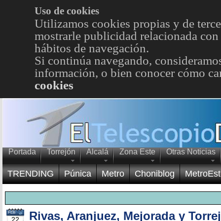
Uso de cookies
Utilizamos cookies propias y de terce
mostrarle publicidad relacionada con 
hábitos de navegación.
Si continúa navegando, consideramos
información, o bien conocer cómo cam
cookies
Portada
Torrejón
Alcalá
Zona Este
Otras Noticias
TRENDING
Púnica
Metro
Choniblog
MetroEst
Rivas, Aranjuez, Mejorada y Torre
FEB
22