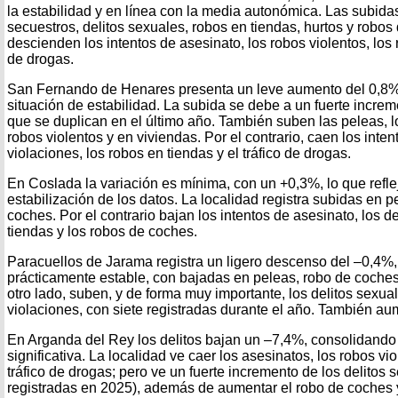
la estabilidad y en línea con la media autonómica. Las subida
secuestros, delitos sexuales, robos en tiendas, hurtos y robo
descienden los intentos de asesinato, los robos violentos, los r
de drogas.
San Fernando de Henares presenta un leve aumento del 0,8%
situación de estabilidad. La subida se debe a un fuerte increme
que se duplican en el último año. También suben las peleas, lo
robos violentos y en viviendas. Por el contrario, caen los inten
violaciones, los robos en tiendas y el tráfico de drogas.
En Coslada la variación es mínima, con un +0,3%, lo que refle
estabilización de los datos. La localidad registra subidas en p
coches. Por el contrario bajan los intentos de asesinato, los d
tiendas y los robos de coches.
Paracuellos de Jarama registra un ligero descenso del –0,4
prácticamente estable, con bajadas en peleas, robo de coches 
otro lado, suben, y de forma muy importante, los delitos sexua
violaciones, con siete registradas durante el año. También au
En Arganda del Rey los delitos bajan un –7,4%, consolidando
significativa. La localidad ve caer los asesinatos, los robos vio
tráfico de drogas; pero ve un fuerte incremento de los delitos 
registradas en 2025), además de aumentar el robo de coches y