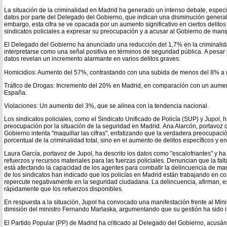
La situación de la criminalidad en Madrid ha generado un intenso debate, especi
datos por parte del Delegado del Gobierno, que indican una disminución general 
embargo, esta cifra se ve opacada por un aumento significativo en ciertos delitos
sindicatos policiales a expresar su preocupación y a acusar al Gobierno de manip
El Delegado del Gobierno ha anunciado una reducción del 1,7% en la criminalida
interpretarse como una señal positiva en términos de seguridad pública. A pesar 
datos revelan un incremento alarmante en varios delitos graves:
Homicidios: Aumento del 57%, contrastando con una subida de menos del 8% a n
Tráfico de Drogas: Incremento del 20% en Madrid, en comparación con un aumen
España.
Violaciones: Un aumento del 3%, que se alinea con la tendencia nacional.
Los sindicatos policiales, como el Sindicato Unificado de Policía (SUP) y Jupol,
preocupación por la situación de la seguridad en Madrid. Ana Alarcón, portavoz 
Gobierno intenta "maquillar las cifras", enfatizando que la verdadera preocupació
porcentual de la criminalidad total, sino en el aumento de delitos específicos y 
Laura García, portavoz de Jupol, ha descrito los datos como "escalofriantes" y 
refuerzos y recursos materiales para las fuerzas policiales. Denuncian que la fa
está afectando la capacidad de los agentes para combatir la delincuencia de man
de los sindicatos han indicado que los policías en Madrid están trabajando en co
repercute negativamente en la seguridad ciudadana. La delincuencia, afirman, 
rápidamente que los refuerzos disponibles.
En respuesta a la situación, Jupol ha convocado una manifestación frente al Ministe
dimisión del ministro Fernando Marlaska, argumentando que su gestión ha sido i
El Partido Popular (PP) de Madrid ha criticado al Delegado del Gobierno, acusánd