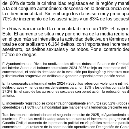
del 60% de toda la criminalidad registrada en la región y mant
a la del conjunto autonómico: descenso en la delincuencia co
la cibercriminalidad. Sin embargo los datos son muy preocup
70% de incremento de los asesinatos y un 83% de los secuest
En Rivas-Vaciamadrid la criminalidad crece un 16%, el mayor
Este. El aumento se sitúa muy por encima de la media regional
en el que más se intensifica la actividad delictiva en términos
total se contabilizaron 6.164 delitos, con importantes incremen
asesinato, los delitos sexuales y los robos. Por el contrario de
tráfico de drogas.
El Ayuntamiento de Rivas ha analizado los últimos datos del Balance de Criminal
del Interior. Aunque el balance acumulado 2024-2025 refleja un incremento del 
convencional, el análisis detallado de la evolución por tipologías y trimestres 
y disminución progresiva en delitos que generan especial preocupación social.
En la comparativa interanual entre 2024 y 2025, los robos con violencia e intimi
delitos graves y menos graves de lesiones bajan un 15% y los delitos contra la l
17,2%. En el caso de las agresiones sexuales con penetración, la reducción es 
anterior.
El incremento registrado se concentra principalmente en hurtos (20,52%), robos 
ciberdelitos (31,80%), una modalidad que mantiene una tendencia creciente en e
Tras los repuntes detectados en el segundo trimestre de 2025, el Ayuntamiento a
municipal. Entre las medidas adoptadas se encuentra el incremento progresivo de
Guardia Civil, el aumento de la presencia policial en vía pública mediante patr
comerciales—, el refuerzo de la coordinación operativa con Delegación de Gobier