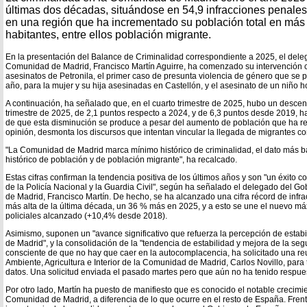
últimas dos décadas, situándose en 54,9 infracciones penales
en una región que ha incrementado su población total en más 
habitantes, entre ellos población migrante.
En la presentación del Balance de Criminalidad correspondiente a 2025, el del
Comunidad de Madrid, Francisco Martín Aguirre, ha comenzado su intervención 
asesinatos de Petronila, el primer caso de presunta violencia de género que se 
año, para la mujer y su hija asesinadas en Castellón, y el asesinato de un niño h
A continuación, ha señalado que, en el cuarto trimestre de 2025, hubo un descen
trimestre de 2025, de 2,1 puntos respecto a 2024, y de 6,3 puntos desde 2019, h
de que esta disminución se produce a pesar del aumento de población que ha regi
opinión, desmonta los discursos que intentan vincular la llegada de migrantes co
"La Comunidad de Madrid marca mínimo histórico de criminalidad, el dato más 
histórico de población y de población migrante", ha recalcado.
Estas cifras confirman la tendencia positiva de los últimos años y son "un éxito col
de la Policía Nacional y la Guardia Civil", según ha señalado el delegado del 
de Madrid, Francisco Martín. De hecho, se ha alcanzado una cifra récord de infra
más alta de la última década, un 36 % más en 2025, y a esto se une el nuevo máx
policiales alcanzado (+10,4% desde 2018).
Asimismo, suponen un "avance significativo que refuerza la percepción de estab
de Madrid", y la consolidación de la "tendencia de estabilidad y mejora de la se
consciente de que no hay que caer en la autocomplacencia, ha solicitado una re
Ambiente, Agricultura e Interior de la Comunidad de Madrid, Carlos Novillo, para 
datos. Una solicitud enviada el pasado martes pero que aún no ha tenido respue
Por otro lado, Martín ha puesto de manifiesto que es conocido el notable crecimi
Comunidad de Madrid, a diferencia de lo que ocurre en el resto de España. Frente