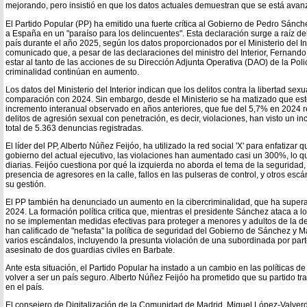
mejorando, pero insistió en que los datos actuales demuestran que se está avanz
El Partido Popular (PP) ha emitido una fuerte crítica al Gobierno de Pedro Sánc
a España en un "paraíso para los delincuentes". Esta declaración surge a raíz de
país durante el año 2025, según los datos proporcionados por el Ministerio del In
comunicado que, a pesar de las declaraciones del ministro del Interior, Fernan
estar al tanto de las acciones de su Dirección Adjunta Operativa (DAO) de la Poli
criminalidad continúan en aumento.
Los datos del Ministerio del Interior indican que los delitos contra la libertad 
comparación con 2024. Sin embargo, desde el Ministerio se ha matizado que este 
incremento interanual observado en años anteriores, que fue del 5,7% en 2024 re
delitos de agresión sexual con penetración, es decir, violaciones, han visto un 
total de 5.363 denuncias registradas.
El líder del PP, Alberto Núñez Feijóo, ha utilizado la red social 'X' para enfatizar
gobierno del actual ejecutivo, las violaciones han aumentado casi un 300%, lo q
diarias. Feijóo cuestiona por qué la izquierda no aborda el tema de la seguridad,
presencia de agresores en la calle, fallos en las pulseras de control, y otros es
su gestión.
El PP también ha denunciado un aumento en la cibercriminalidad, que ha supe
2024. La formación política critica que, mientras el presidente Sánchez ataca a l
no se implementan medidas efectivas para proteger a menores y adultos de la de
han calificado de "nefasta" la política de seguridad del Gobierno de Sánchez y M
varios escándalos, incluyendo la presunta violación de una subordinada por par
asesinato de dos guardias civiles en Barbate.
Ante esta situación, el Partido Popular ha instado a un cambio en las políticas
volver a ser un país seguro. Alberto Núñez Feijóo ha prometido que su partido tr
en el país.
El consejero de Digitalización de la Comunidad de Madrid, Miguel López-Valve