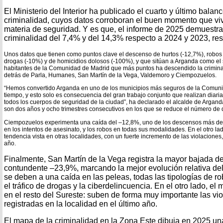
El Ministerio del Interior ha publicado el cuarto y último balanc
criminalidad, cuyos datos corroboran el buen momento que v
materia de seguridad. Y es que, el informe de 2025 demuestr
criminalidad del 7,4% y del 14,3% respecto a 2024 y 2023, re
Unos datos que tienen como puntos clave el descenso de hurtos (-12,7%), robos c
drogas (-10%) y de homicidios dolosos (-100%), y que sitúan a Arganda como el
habitantes de la Comunidad de Madrid que más puntos ha descendido la criminali
detrás de Parla, Humanes, San Martín de la Vega, Valdemoro y Ciempozuelos.
“Hemos convertido Arganda en uno de los municipios más seguros de la Comun
tiempo, y esto solo es consecuencia del gran trabajo conjunto que realizan diaria
todos los cuerpos de seguridad de la ciudad”, ha declarado el alcalde de Argand
son dos años y ocho trimestres consecutivos en los que se reduce el número de d
Ciempozuelos experimenta una caída del –12,8%, uno de los descensos más des
en los intentos de asesinato, y los robos en todas sus modalidades. En el otro la
tendencia vista en otras localidades, con un fuerte incremento de las violaciones,
año.
Finalmente, San Martín de la Vega registra la mayor bajada de
contundente –23,9%, marcando la mejor evolución relativa del
se deben a una caída en las peleas, todas las tipologías de 
el tráfico de drogas y la ciberdelincuencia. En el otro lado, e
en el resto del Sureste: suben de forma muy importante las vio
registradas en la localidad en el último año.
El mapa de la criminalidad en la Zona Este dibuja en 2025 una c