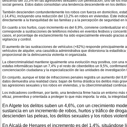
descenso del 33,3% en las agresiones sexuales con penetración, uno de los in
social genera. Estos datos consolidan una tendencia descendente en los delitos 
También descienden contundentemente los robos con fuerza en domicilios, establ
(-14,4%), incluyendo una reducción del 13,2% en robos en viviendas. Este indic
directamente a la tranquilidad de las familias y a la percepción de seguridad en 
En cuanto a los hurtos, cuyo incremento es del 6,9%, conviene contextualizar el 
corresponde a sustracciones de teléfonos móviles en eventos festivos y concentr
casos, el porcentaje de esclarecimiento ha sido especialmente elevado gracias a
vigilancia y control.
El aumento de las sustracciones de vehículos (+82%) responde principalmente 
vehículos de alquiler, una casuística administrativa que distorsiona la estadístic
proporcional de la delincuencia violenta ni organizada.
La cibercriminalidad mantiene igualmente una evolución muy positiva, con una r
estafas informáticas bajan un 7,4% y el resto de ciberdelitos un 9,5%, confirmando
concienciación ciudadana y la especialización de las unidades de investigación 
En conjunto, aunque el total de infracciones penales registra un aumento del 8,6%,
datos demuestra una realidad clara: bajan de forma drástica los delitos más grav
las agresiones sexuales y los robos en viviendas, y la cibercriminalidad continú
Los indicadores confirman, por tanto, una tendencia firme hacia un entorno más 
eficaz, preventiva y orientada a proteger lo que más importa: la vida, la integridad
En Algete los delitos suben un 4,6%, con un crecimiento mod
sustancia en un incremento de robos, hurtos y tráfico de drogas
descienden las peleas, los delitos sexuales y los robos violen
En Alcalá de Henares el incremento es del 1,4%, situándose 