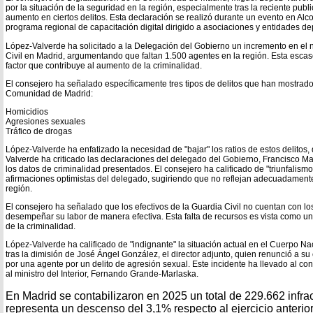
por la situación de la seguridad en la región, especialmente tras la reciente pub
aumento en ciertos delitos. Esta declaración se realizó durante un evento en Al
programa regional de capacitación digital dirigido a asociaciones y entidades de
López-Valverde ha solicitado a la Delegación del Gobierno un incremento en el 
Civil en Madrid, argumentando que faltan 1.500 agentes en la región. Esta esca
factor que contribuye al aumento de la criminalidad.
El consejero ha señalado específicamente tres tipos de delitos que han mostrad
Comunidad de Madrid:
Homicidios
Agresiones sexuales
Tráfico de drogas
López-Valverde ha enfatizado la necesidad de "bajar" los ratios de estos delitos
Valverde ha criticado las declaraciones del delegado del Gobierno, Francisco Mar
los datos de criminalidad presentados. El consejero ha calificado de "triunfalismo"
afirmaciones optimistas del delegado, sugiriendo que no reflejan adecuadamente
región.
El consejero ha señalado que los efectivos de la Guardia Civil no cuentan con l
desempeñar su labor de manera efectiva. Esta falta de recursos es vista como u
de la criminalidad.
López-Valverde ha calificado de "indignante" la situación actual en el Cuerpo Na
tras la dimisión de José Ángel González, el director adjunto, quien renunció a su
por una agente por un delito de agresión sexual. Este incidente ha llevado al con
al ministro del Interior, Fernando Grande-Marlaska.
En Madrid se contabilizaron en 2025 un total de 229.662 infra
representa un descenso del 3,1% respecto al ejercicio anterio