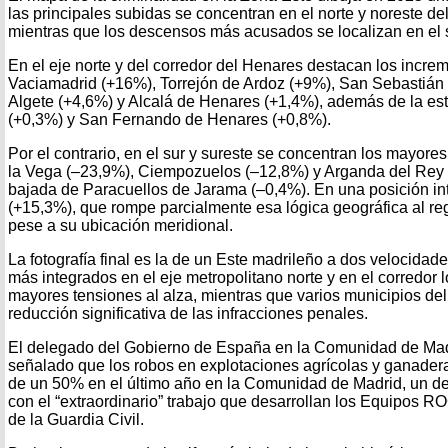
las principales subidas se concentran en el norte y noreste de
mientras que los descensos más acusados se localizan en el s
En el eje norte y del corredor del Henares destacan los incre
Vaciamadrid (+16%), Torrejón de Ardoz (+9%), San Sebastián 
Algete (+4,6%) y Alcalá de Henares (+1,4%), además de la est
(+0,3%) y San Fernando de Henares (+0,8%).
Por el contrario, en el sur y sureste se concentran los mayor
la Vega (–23,9%), Ciempozuelos (–12,8%) y Arganda del Rey (–
bajada de Paracuellos de Jarama (–0,4%). En una posición i
(+15,3%), que rompe parcialmente esa lógica geográfica al reg
pese a su ubicación meridional.
La fotografía final es la de un Este madrileño a dos velocidad
más integrados en el eje metropolitano norte y en el corredor l
mayores tensiones al alza, mientras que varios municipios de
reducción significativa de las infracciones penales.
El delegado del Gobierno de España en la Comunidad de Madr
señalado que los robos en explotaciones agrícolas y ganader
de un 50% en el último año en la Comunidad de Madrid, un d
con el “extraordinario” trabajo que desarrollan los Equipos
de la Guardia Civil.