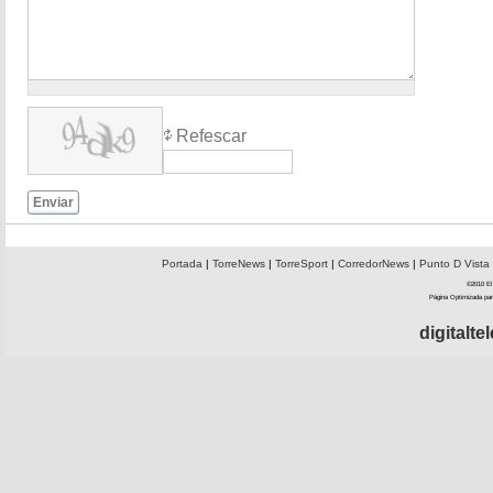
Refescar
Enviar
Portada
|
TorreNews
|
TorreSport
|
CorredorNews
|
Punto D Vista
©2010 El 
Página Optimizada par
digitalt