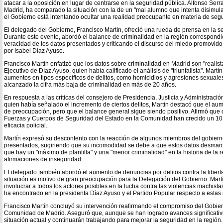
atacar a la oposición en lugar de centrarse en la seguridad pública. Alfonso Serr
Madrid, ha comparado la situación con la de un "mal alumno que intenta disimul
el Gobierno está intentando ocultar una realidad preocupante en materia de seg
El delegado del Gobierno, Francisco Martín, ofreció una rueda de prensa en la s
Durante este evento, abordó el balance de criminalidad en la región correspondi
veracidad de los datos presentados y criticando el discurso del miedo promovido 
por Isabel Díaz Ayuso.
Francisco Martín enfatizó que los datos sobre criminalidad en Madrid son "realista
Ejecutivo de Díaz Ayuso, quien había calificado el análisis de "triunfalista". Mart
aumentos en tipos específicos de delitos, como homicidios y agresiones sexual
alcanzado la cifra más baja de criminalidad en más de 20 años.
En respuesta a las críticas del consejero de Presidencia, Justicia y Administració
quien había señalado el incremento de ciertos delitos, Martín destacó que el au
de preocupación, pero que el balance general sigue siendo positivo. Afirmó que d
Fuerzas y Cuerpos de Seguridad del Estado en la Comunidad han crecido un 10,
eficacia policial.
Martín expresó su descontento con la reacción de algunos miembros del gobierno
presentados, sugiriendo que su incomodidad se debe a que estos datos desmante
que hay un "máximo de plantilla" y una "menor criminalidad" en la historia de la r
afirmaciones de inseguridad.
El delegado también abordó el aumento de denuncias por delitos contra la liber
situación es motivo de gran preocupación para la Delegación del Gobierno. Mart
involucrar a todos los actores posibles en la lucha contra las violencias machis
ha encontrado en la presidenta Díaz Ayuso y el Partido Popular respecto a estas i
Francisco Martín concluyó su intervención reafirmando el compromiso del Gobier
Comunidad de Madrid. Aseguró que, aunque se han logrado avances significativ
situación actual y continuarán trabajando para mejorar la seguridad en la regió