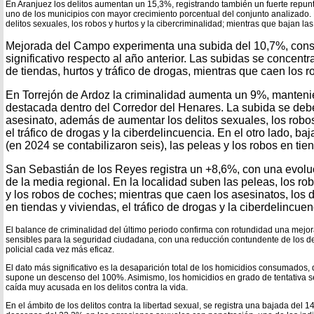
En Aranjuez los delitos aumentan un 15,3%, registrando también un fuerte repun
uno de los municipios con mayor crecimiento porcentual del conjunto analizado. 
delitos sexuales, los robos y hurtos y la cibercriminalidad; mientras que bajan las
Mejorada del Campo experimenta una subida del 10,7%, cons
significativo respecto al año anterior. Las subidas se concentr
de tiendas, hurtos y tráfico de drogas, mientras que caen los 
En Torrejón de Ardoz la criminalidad aumenta un 9%, manteni
destacada dentro del Corredor del Henares. La subida se debe
asesinato, además de aumentar los delitos sexuales, los robos 
el tráfico de drogas y la ciberdelincuencia. En el otro lado, ba
(en 2024 se contabilizaron seis), las peleas y los robos en tie
San Sebastián de los Reyes registra un +8,6%, con una evol
de la media regional. En la localidad suben las peleas, los rob
y los robos de coches; mientras que caen los asesinatos, los d
en tiendas y viviendas, el tráfico de drogas y la ciberdelincuen
El balance de criminalidad del último periodo confirma con rotundidad una mejor
sensibles para la seguridad ciudadana, con una reducción contundente de los d
policial cada vez más eficaz.
El dato más significativo es la desaparición total de los homicidios consumados,
supone un descenso del 100%. Asimismo, los homicidios en grado de tentativa 
caída muy acusada en los delitos contra la vida.
En el ámbito de los delitos contra la libertad sexual, se registra una bajada del 