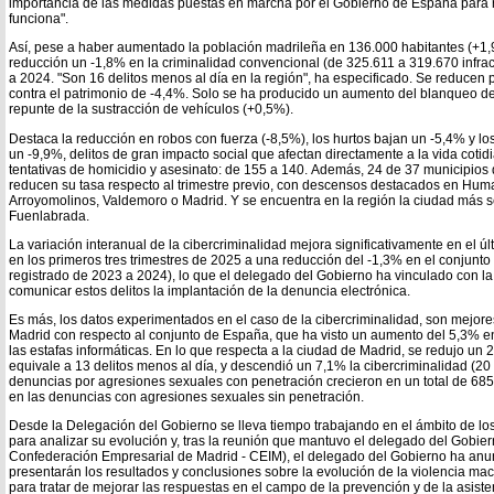
importancia de las medidas puestas en marcha por el Gobierno de España para r
funciona".
Así, pese a haber aumentado la población madrileña en 136.000 habitantes (+1,
reducción un -1,8% en la criminalidad convencional (de 325.611 a 319.670 infra
a 2024. "Son 16 delitos menos al día en la región", ha especificado. Se reducen 
contra el patrimonio de -4,4%. Solo se ha producido un aumento del blanqueo de 
repunte de la sustracción de vehículos (+0,5%).
Destaca la reducción en robos con fuerza (-8,5%), los hurtos bajan un -5,4% y los
un -9,9%, delitos de gran impacto social que afectan directamente a la vida coti
tentativas de homicidio y asesinato: de 155 a 140. Además, 24 de 37 municipios
reducen su tasa respecto al trimestre previo, con descensos destacados en Huma
Arroyomolinos, Valdemoro o Madrid. Y se encuentra en la región la ciudad más 
Fuenlabrada.
La variación interanual de la cibercriminalidad mejora significativamente en el úl
en los primeros tres trimestres de 2025 a una reducción del -1,3% en el conjunto 
registrado de 2023 a 2024), lo que el delegado del Gobierno ha vinculado con la
comunicar estos delitos la implantación de la denuncia electrónica.
Es más, los datos experimentados en el caso de la cibercriminalidad, son mejor
Madrid con respecto al conjunto de España, que ha visto un aumento del 5,3% en
las estafas informáticas. En lo que respecta a la ciudad de Madrid, se redujo un 
equivale a 13 delitos menos al día, y descendió un 7,1% la cibercriminalidad (20 
denuncias por agresiones sexuales con penetración crecieron en un total de 685
en las denuncias con agresiones sexuales sin penetración.
Desde la Delegación del Gobierno se lleva tiempo trabajando en el ámbito de los 
para analizar su evolución y, tras la reunión que mantuvo el delegado del Gobier
Confederación Empresarial de Madrid - CEIM), el delegado del Gobierno ha an
presentarán los resultados y conclusiones sobre la evolución de la violencia mach
para tratar de mejorar las respuestas en el campo de la prevención y de la asiste