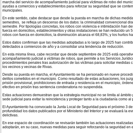
marcha del servicio de acompañamiento judicial para víctimas de robo del munici
ayudas a comercios y establecimientos para reforzar su seguridad que se conte
municipales.
En este sentido, cabe destacar que desde la puesta en marcha de dichas medida
semestres, se refleja un descenso de los datos: la criminalidad convencional di
semestre. Por tipologías concretas, los robos con violencia e intimidación han 
fuerza en domicilios, establecimientos y otras instalaciones se han reducido un 
robos con fuerza en domicilios, la disminución alcanza el 68,83%; y los hurtos h
Estos datos confirman que las medidas adoptadas a lo largo de 2025 han contrib
detectados a comienzos de año y a consolidar una tendencia de reducción.
En esta misma línea, cabe recordar que desde septiembre de 2025 está operativo 
acompañamiento judicial a víctimas de robos, que permite a los Servicios Jurídi
procedimientos penales tras autorización de las víctimas para solicitar medidas 
los vecinos y vecinas de Rivas.
Desde su puesta en marcha, el Ayuntamiento se ha personado en nueve procedim
delitos cometidos en el municipio. Como resultado de estas actuaciones, los ju
prisión provisional, prohibiciones de entrada y residencia en el municipio, órden
efectivo en prisión tras sentencia condenatoria no suspendida.
Estas actuaciones demuestran que la estrategia municipal no se limita al ámbito 
sede judicial para evitar la reincidencia y proteger tanto a la ciudadanía como al
El Ayuntamiento ha convocado la Junta Local de Seguridad para el próximo 3 de
profundidad los datos publicados por el Ministerio del Interior y se evaluará la evo
delictivas.
En ese espacio de coordinación se revisarán también las actuaciones realizadas
adoptarán, en su caso, nuevas medidas para seguir reforzando la seguridad en e