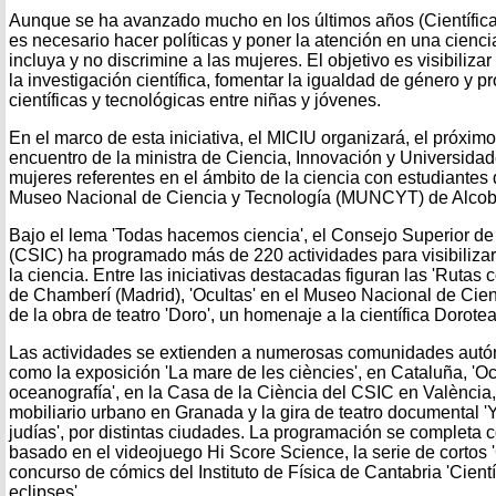
Aunque se ha avanzado mucho en los últimos años (Científicas
es necesario hacer políticas y poner la atención en una cienc
incluya y no discrimine a las mujeres. El objetivo es visibiliza
la investigación científica, fomentar la igualdad de género y
científicas y tecnológicas entre niñas y jóvenes.
En el marco de esta iniciativa, el MICIU organizará, el próximo
encuentro de la ministra de Ciencia, Innovación y Universidad
mujeres referentes en el ámbito de la ciencia con estudiantes 
Museo Nacional de Ciencia y Tecnología (MUNCYT) de Alco
Bajo el lema 'Todas hacemos ciencia', el Consejo Superior de 
(CSIC) ha programado más de 220 actividades para visibilizar
la ciencia. Entre las iniciativas destacadas figuran las 'Rutas co
de Chamberí (Madrid), 'Ocultas' en el Museo Nacional de Cien
de la obra de teatro 'Doro', un homenaje a la científica Dorote
Las actividades se extienden a numerosas comunidades aut
como la exposición 'La mare de les ciències', en Cataluña, 'O
oceanografía', en la Casa de la Ciència del CSIC en Valènci
mobiliario urbano en Granada y la gira de teatro documental '
judías', por distintas ciudades. La programación se completa c
basado en el videojuego Hi Score Science, la serie de cortos 
concurso de cómics del Instituto de Física de Cantabria 'Cient
eclipses'.