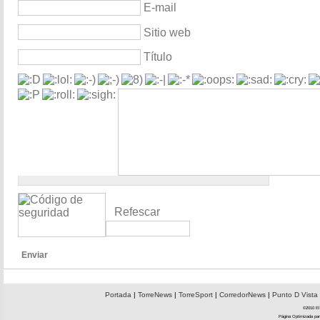
E-mail
Sitio web
Título
Refescar
Enviar
Portada
|
TorreNews
|
TorreSport
|
CorredorNews
|
Punto D Vista
©2010 El 
Página Optimizada par