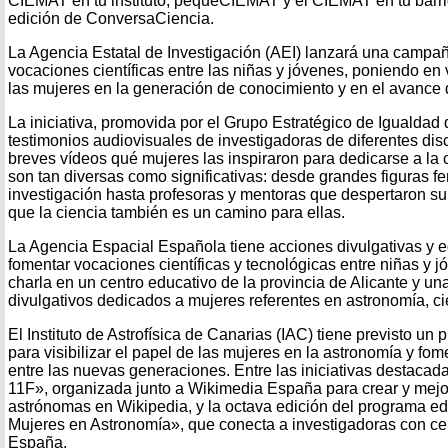
CIEMAT en tu instituto, pequeCIEMAT y el CIEMAT en tu barr
edición de ConversaCiencia.
La Agencia Estatal de Investigación (AEI) lanzará una campañ
vocaciones científicas entre las niñas y jóvenes, poniendo en 
las mujeres en la generación de conocimiento y en el avance d
La iniciativa, promovida por el Grupo Estratégico de Igualdad 
testimonios audiovisuales de investigadoras de diferentes dis
breves vídeos qué mujeres las inspiraron para dedicarse a la c
son tan diversas como significativas: desde grandes figuras f
investigación hasta profesoras y mentoras que despertaron su
que la ciencia también es un camino para ellas.
La Agencia Espacial Española tiene acciones divulgativas y e
fomentar vocaciones científicas y tecnológicas entre niñas y j
charla en un centro educativo de la provincia de Alicante y u
divulgativos dedicados a mujeres referentes en astronomía, ci
El Instituto de Astrofísica de Canarias (IAC) tiene previsto un
para visibilizar el papel de las mujeres en la astronomía y fom
entre las nuevas generaciones. Entre las iniciativas destacada
11F», organizada junto a Wikimedia España para crear y mejo
astrónomas en Wikipedia, y la octava edición del programa ed
Mujeres en Astronomía», que conecta a investigadoras con ce
España.