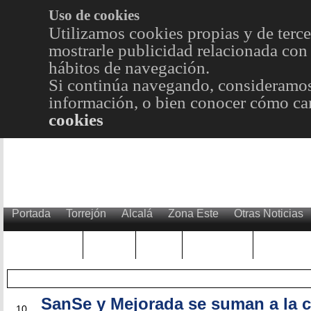
Uso de cookies
Utilizamos cookies propias y de terce
mostrarle publicidad relacionada con 
hábitos de navegación.
Si continúa navegando, consideramos
información, o bien conocer cómo cam
cookies
Portada
Torrejón
Alcalá
Zona Este
Otras Noticias
TRENDING
Púnica
Metro
Choniblog
MetroEst
SanSe y Mejorada se suman a la c
FEB
10