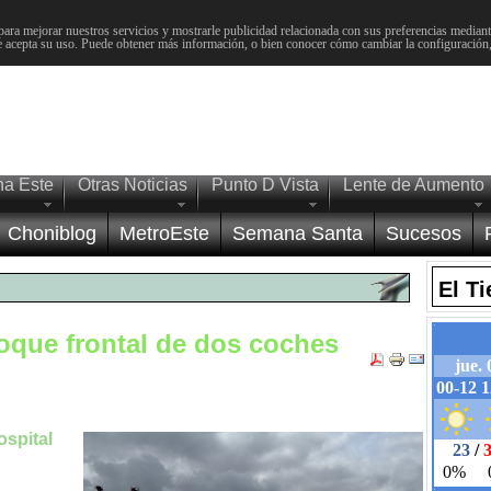
para mejorar nuestros servicios y mostrarle publicidad relacionada con sus preferencias mediante
 acepta su uso. Puede obtener más información, o bien conocer cómo cambiar la configuración
na Este
Otras Noticias
Punto D Vista
Lente de Aumento
Choniblog
MetroEste
Semana Santa
Sucesos
El T
hoque frontal de dos coches
ospital