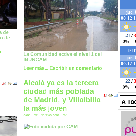
s de
to de
o
La Comunidad activa el nivel 1 del
INUNCAM
Leer más...
Escribir un comentario
Alcalá ya es la tercera
ciudad más poblada
de Madrid, y Villalbilla
A To
la más joven
Zona Este
-
Noticias Zona Este