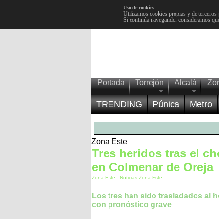
Uso de cookies
Utilizamos cookies propias y de terceros 
Si continúa navegando, consideramos que
Portada
Torrejón
Alcalá
Zo
TRENDING
Púnica
Metro
Zona Este
Tres heridos tras el c
en Colmenar de Oreja
Zona Este
-
Noticias Zona Este
Los tres han sido trasladados al h
con pronóstico grave