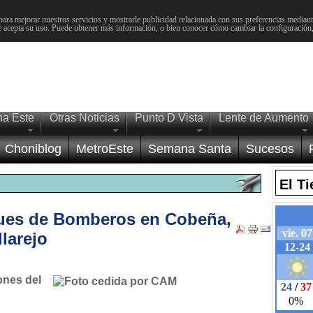
para mejorar nuestros servicios y mostrarle publicidad relacionada con sus preferencias mediante
 acepta su uso. Puede obtener más información, o bien conocer cómo cambiar la configuración
na Este
Otras Noticias
Punto D Vista
Lente de Aumento
Choniblog
MetroEste
Semana Santa
Sucesos
El T
ques de Bomberos en Cobeña,
llarejo
ones del