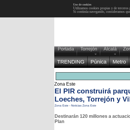
Uso de cookies
Utilizamos cookies propias y de terceros 
Si continúa navegando, consideramos que
Portada
Torrejón
Alcalá
Zo
TRENDING
Púnica
Metro
Zona Este
El PIR construirá par
Loeches, Torrejón y Vi
Zona Este
-
Noticias Zona Este
Destinarán 120 millones a actuaci
Plan