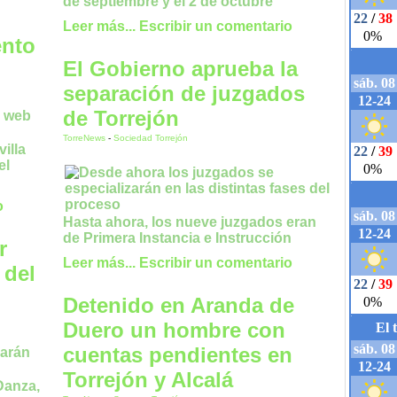
de septiembre y el 2 de octubre
Leer más...
Escribir un comentario
ento
El Gobierno aprueba la
separación de juzgados
de Torrejón
TorreNews
-
Sociedad Torrejón
illa
el
o
Hasta ahora, los nueve juzgados eran
de Primera Instancia e Instrucción
r
Leer más...
Escribir un comentario
 del
Detenido en Aranda de
Duero un hombre con
cuentas pendientes en
Torrejón y Alcalá
Danza,