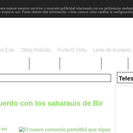
para mejorar nuestros servicios y mostrarle publicidad relacionada con sus preferencias mediante
 acepta su uso. Puede obtener más información, o bien conocer cómo cambiar la configuración
na Este
Otras Noticias
Punto D Vista
Lente de Aumento
Choniblog
MetroEste
Semana Santa
Sucesos
Tele
uerdo con los saharauis de Bir
r en