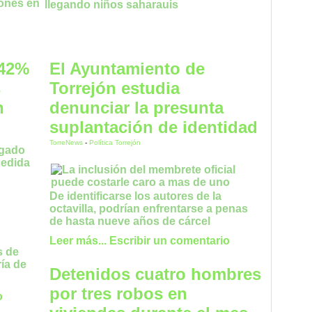
ones en
 42%
El Ayuntamiento de
s
Torrejón estudia
n
denunciar la presunta
suplantación de identidad
TorreNews
-
Política Torrejón
De identificarse los autores de la
octavilla, podrían enfrentarse a penas
de hasta nueve años de cárcel
Leer más...
Escribir un comentario
s de
ía de
Detenidos cuatro hombres
por tres robos en
o