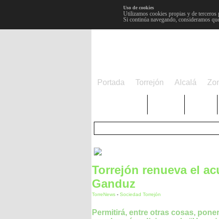
Uso de cookies
Utilizamos cookies propias y de terceros 
Si continúa navegando, consideramos que
Portada
Torrejón
Alcalá
Zo
TRENDING
Púnica
Metro
Torrejón renueva el ac
Ganduz
TorreNews
-
Sociedad Torrejón
Permitirá, entre otras cosas, pone