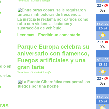
TorreNews
-
Sucesos Torrejón
a
o
La justicia le reclama por cargos como
robo con violencia, lesiones y
sustracción de vehículo
a
Leer más...
Escribir un comentario
e
Parque Europa celebra su
aniversario con flamenco,
Fuegos artificiales y una
gran tarta
TorreNews
-
Sociedad Torrejón
cielos
o
tras