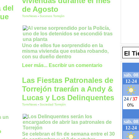
viviendas durante el mes
 del
de Agosto
que
TorreNews
-
Sucesos Torrejón
Uno de ellos fue sorprendido en la
misma vivienda que estaba robando,
El T
con su dueño dentro
Leer más...
Escribir un comentario
Las Fiestas Patronales de
Torrejón traerán a Andy &
Lucas y Los Delinquentes
TorreNews
-
Sociedad Torrejón
s un
o
Se celebran el fin de semana entre el 30