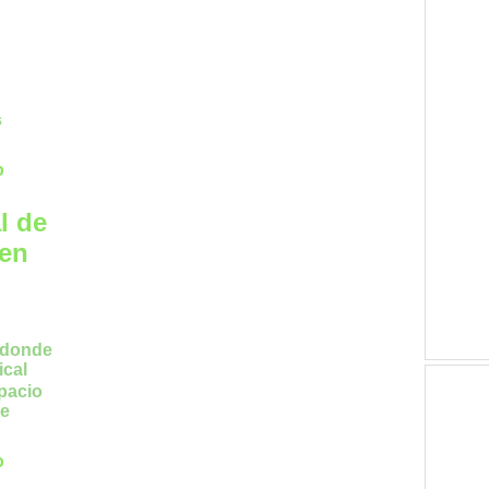
s
o
l de
 en
pacio
ue
o