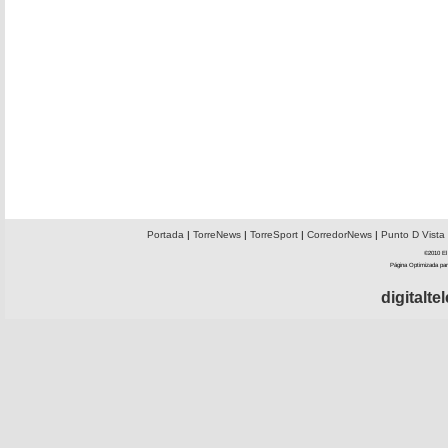
Portada
|
TorreNews
|
TorreSport
|
CorredorNews
|
Punto D Vista
©2010 El 
Página Optimizada par
digitalt