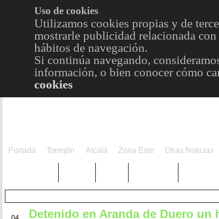
Uso de cookies
Utilizamos cookies propias y de terce
mostrarle publicidad relacionada con 
hábitos de navegación.
Si continúa navegando, consideramos
información, o bien conocer cómo cam
cookies
Portada
Torrejón
Alcalá
Zona Este
Otras Noticias
TRENDING
Púnica
Metro
Choniblog
MetroEst
Detenido en Aranda de Duero un
SEP
04