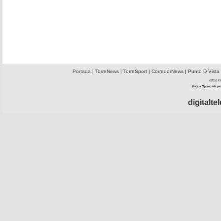
Portada
|
TorreNews
|
TorreSport
|
CorredorNews
|
Punto D Vista
©2010 El 
Página Optimizada par
digitalt