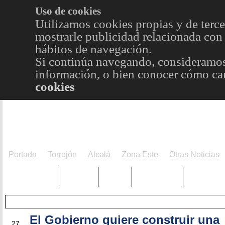
Uso de cookies
Utilizamos cookies propias y de terce
mostrarle publicidad relacionada con 
hábitos de navegación.
Si continúa navegando, consideramos
información, o bien conocer cómo cam
cookies
Portada
Torrejón
Alcalá
Zona Este
Otras Noticias
TRENDING
Púnica
Metro
Choniblog
MetroEst
El Gobierno quiere construir una
MAY
27