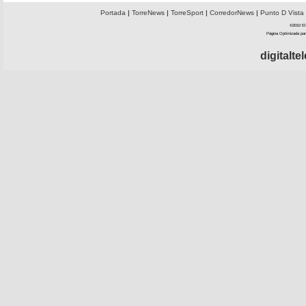
Portada
|
TorreNews
|
TorreSport
|
CorredorNews
|
Punto D Vista
©2010 El 
Página Optimizada par
digitalt