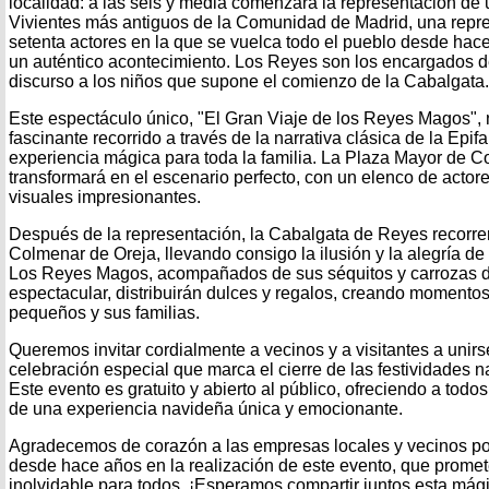
localidad: a las seis y media comenzará la representación de
Vivientes más antiguos de la Comunidad de Madrid, una repr
setenta actores en la que se vuelca todo el pueblo desde hac
un auténtico acontecimiento. Los Reyes son los encargados de
discurso a los niños que supone el comienzo de la Cabalgata.
Este espectáculo único, "El Gran Viaje de los Reyes Magos", 
fascinante recorrido a través de la narrativa clásica de la Epi
experiencia mágica para toda la familia. La Plaza Mayor de C
transformará en el escenario perfecto, con un elenco de actor
visuales impresionantes.
Después de la representación, la Cabalgata de Reyes recorrer
Colmenar de Oreja, llevando consigo la ilusión y la alegría d
Los Reyes Magos, acompañados de sus séquitos y carrozas 
espectacular, distribuirán dulces y regalos, creando momentos
pequeños y sus familias.
Queremos invitar cordialmente a vecinos y a visitantes a unirs
celebración especial que marca el cierre de las festividades 
Este evento es gratuito y abierto al público, ofreciendo a todos
de una experiencia navideña única y emocionante.
Agradecemos de corazón a las empresas locales y vecinos p
desde hace años en la realización de este evento, que prome
inolvidable para todos. ¡Esperamos compartir juntos esta mág