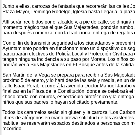
Junto a ellas, carrozas de fantasía que recorrerán las calles 
Plaza Mayor, Domingo Rodelgo, Iglesia hasta llegar a la plaz
Allí serán recibidos por el alcalde y, a pie de calle, se dirigir
momento mágico tras el que Sus Majestades, pondrán rumbo a p
para después comenzar con la tradicional entrega de regalos 
Con el fin de transmitir seguridad a los ciudadanos y prevenir 
Ayuntamiento pondrá en funcionamiento un dispositivo de seg
participarán efectivos de Policía Local y Protección Civil pa
tengan ninguna incidencia a su paso por Morata. Los niños con
podrán ver a Sus Majestades en El Bosque antes de la salida d
San Martín de la Vega se prepara para recibir a Sus Majesta
próximo 5 de enero, y lo hará desde las seis y media, en un de
calle Isaac Peral, recorrerá la avenida Doctor Manuel Jarabo 
finalizar en la Plaza de la Constitución, donde se celebrará el
chocolatada con churros, espectáculo pirotécnico y la entrega
niños que sus padres lo hayan solicitado previamente.
Todos los caramelos serán sin gluten y la carroza “Los Carbon
libres de alérgenos en mano previa solicitud de los asistente
habitual se reservarán espacios destinados a personas con mo
recorrido.