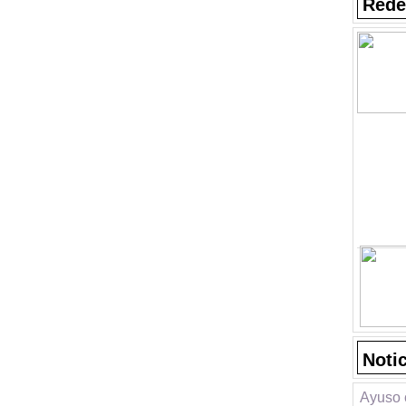
Rede
Noti
Ayuso c