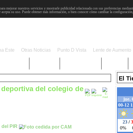
para mejorar nuestros servicios y mostrarle publicidad relacionada con sus preferencias mediante
 acepta su uso. Puede obtener más información, o bien conocer cómo cambiar la configuración
na Este
Otras Noticias
Punto D Vista
Lente de Aumento
Choniblog
MetroEste
Semana Santa
Sucesos
El T
 deportiva del colegio de
 del PIR