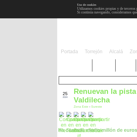
Uso de cookies
Utilizamos cookies propias y de terceros 
Si continúa navegando, consideramos que
Portada
Torrejón
Alcalá
Zo
TRENDING
Púnica
Metro
Renuevan la pista
DIC
25
Valdilecha
2024
Zona Este
-
Sureste
Ha costado medio millón de euros