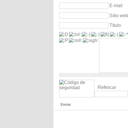
E-mail
Sitio we
Título
Refescar
Enviar