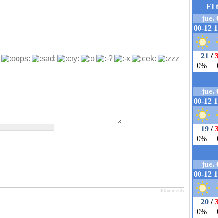
b
JComments