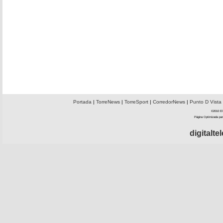
Portada
|
TorreNews
|
TorreSport
|
CorredorNews
|
Punto D Vista
©2010 El 
Página Optimizada par
digitalt