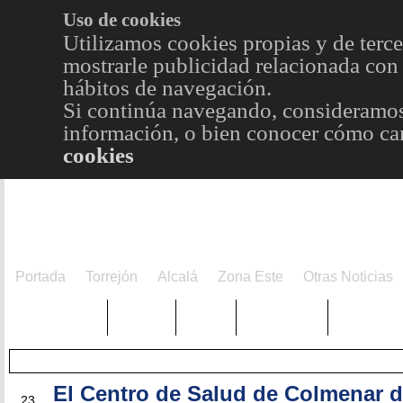
Uso de cookies
Utilizamos cookies propias y de terce
mostrarle publicidad relacionada con 
hábitos de navegación.
Si continúa navegando, consideramos
información, o bien conocer cómo cam
cookies
Portada
Torrejón
Alcalá
Zona Este
Otras Noticias
TRENDING
Púnica
Metro
Choniblog
MetroEst
El Centro de Salud de Colmenar d
NOV
23