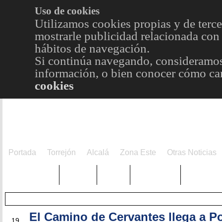
Uso de cookies
Utilizamos cookies propias y de terce
mostrarle publicidad relacionada con 
hábitos de navegación.
Si continúa navegando, consideramos
información, o bien conocer cómo cam
cookies
Portada
Torrejón
Alcalá
Zona Este
Otras Noticias
TRENDING
Púnica
Metro
Choniblog
MetroEst
El Camino de Cervantes llega a P
ABR
19