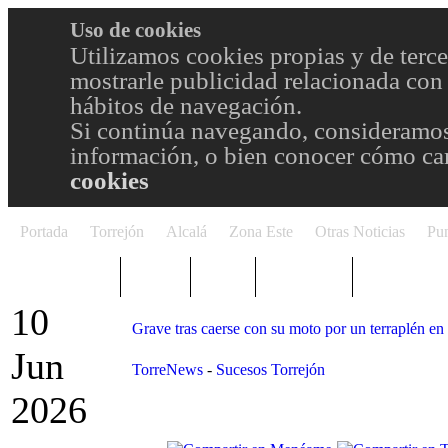
Uso de cookies
Utilizamos cookies propias y de terce
mostrarle publicidad relacionada con 
hábitos de navegación.
Si continúa navegando, consideramos
información, o bien conocer cómo cam
cookies
Portada
Torrejón
Alcalá
Zona Este
Otras Noticias
Pun
TRENDING
Púnica
Metro
Choniblog
MetroEste
10
Grave tras caerse con su moto por un terraplén en
Jun
TorreNews
-
Sucesos Torrejón
2026