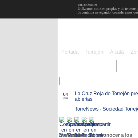
Uso de cookies
Utilizamos cookies propias y de terceros 
Si continúa navegando, consideramos que
Portada
Torrejón
Alcalá
Zo
TRENDING
Púnica
Metro
AGO
La Cruz Roja de Torrejón pr
04
abiertas
2011
TorreNews
-
Sociedad Torrej
Destinada a dar a conocer a los