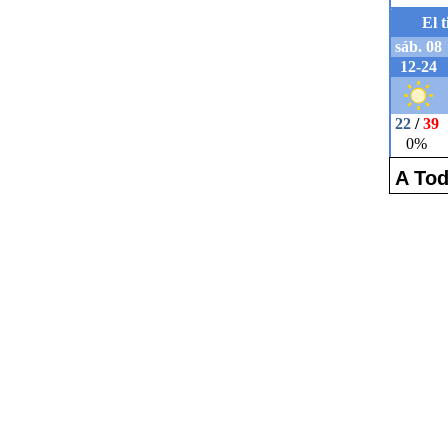
A Tod