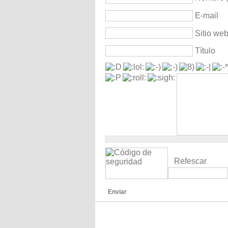
E-mail
Sitio we
Título
Refescar
Enviar