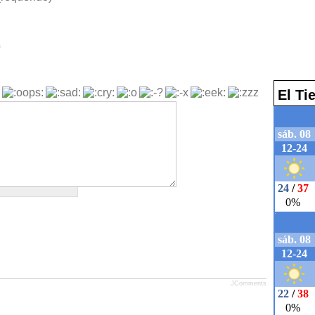
b
El T
JComments