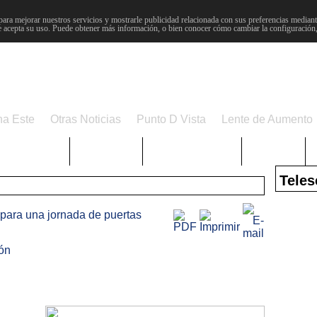
para mejorar nuestros servicios y mostrarle publicidad relacionada con sus preferencias mediante
 acepta su uso. Puede obtener más información, o bien conocer cómo cambiar la configuración
na Este
Otras Noticias
Punto D Vista
Lente de Aumento
Choniblog
MetroEste
Semana Santa
Sucesos
Teles
epara una jornada de puertas
ón