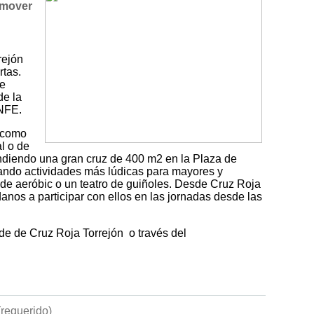
omover
rejón
rtas.
se
de la
ENFE.
s como
l o de
endiendo una gran cruz de 400 m2 en la Plaza de
ndo actividades más lúdicas para mayores y
de aeróbic o un teatro de guiñoles. Desde Cruz Roja
anos a participar con ellos en las jornadas desde las
de de Cruz Roja Torrejón o través del
requerido)