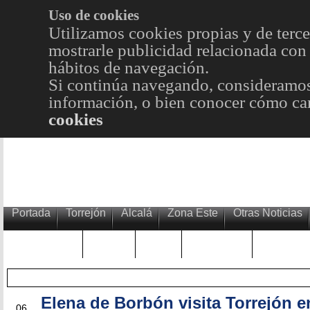
Uso de cookies
Utilizamos cookies propias y de terce
mostrarle publicidad relacionada con 
hábitos de navegación.
Si continúa navegando, consideramos
información, o bien conocer cómo cam
cookies
Portada
Torrejón
Alcalá
Zona Este
Otras Noticias
TRENDING
Púnica
Metro
Choniblog
MetroEst
Elena de Borbón visita Torrejón 
JUL
06