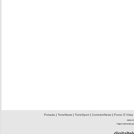
Portada
|
TorreNews
|
TorreSport
|
CorredorNews
|
Punto D Vista
©2010 El 
Página Optimizada par
digitalt