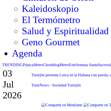
Kaleidoskopio
El Termómetro
Salud y Espiritualidad
Geno Gourmet
Agenda
TRENDING
Púnica
Metro
Choniblog
MetroEste
Semana Santa
Sucesos
03
Torrejón presenta Lorca en la Habana con poesía, ci
Jul
TorreNews
-
Sociedad Torrejón
2026