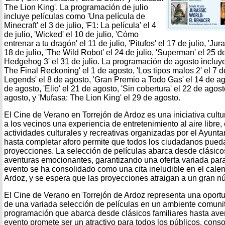
The Lion King'. La programación de julio
incluye películas como 'Una película de
Minecraft' el 3 de julio, 'F1: La película' el 4
de julio, 'Wicked' el 10 de julio, 'Cómo
entrenar a tu dragón' el 11 de julio, 'Pitufos' el 17 de julio, 'Ju
18 de julio, 'The Wild Robot' el 24 de julio, 'Superman' el 25 de
Hedgehog 3' el 31 de julio. La programación de agosto incluye
The Final Reckoning' el 1 de agosto, 'Los tipos malos 2' el 7 d
Legends' el 8 de agosto, 'Gran Premio a Todo Gas' el 14 de ag
de agosto, 'Elio' el 21 de agosto, 'Sin cobertura' el 22 de agosto
agosto, y 'Mufasa: The Lion King' el 29 de agosto.
El Cine de Verano en Torrejón de Ardoz es una iniciativa cult
a los vecinos una experiencia de entretenimiento al aire libr
actividades culturales y recreativas organizadas por el Ayuntam
hasta completar aforo permite que todos los ciudadanos puedan
proyecciones. La selección de películas abarca desde clásicos
aventuras emocionantes, garantizando una oferta variada para 
evento se ha consolidado como una cita ineludible en el calen
Ardoz, y se espera que las proyecciones atraigan a un gran n
El Cine de Verano en Torrejón de Ardoz representa una oportu
de una variada selección de películas en un ambiente comunit
programación que abarca desde clásicos familiares hasta ave
evento promete ser un atractivo para todos los públicos, conso