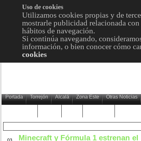
Uso de cookies
Utilizamos cookies propias y de terce
mostrarle publicidad relacionada con 
hábitos de navegación.
Si continúa navegando, consideramos
información, o bien conocer cómo cam
cookies
Portada
Torrejón
Alcalá
Zona Este
Otras Noticias
TRENDING
Púnica
Metro
Choniblog
MetroEst
Minecraft y Fórmula 1 estrenan el
JUL
03