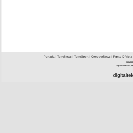
Portada
|
TorreNews
|
TorreSport
|
CorredorNews
|
Punto D Vista
©2010 El 
Página Optimizada par
digitalt