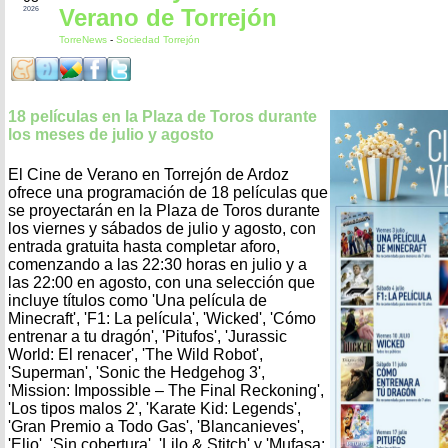
Verano de Torrejón
2026
TorreNews
-
Sociedad Torrejón
18 películas en la Plaza de Toros durante
los meses de julio y agosto
El Cine de Verano en Torrejón de Ardoz
ofrece una programación de 18 películas que
se proyectarán en la Plaza de Toros durante
los viernes y sábados de julio y agosto, con
entrada gratuita hasta completar aforo,
comenzando a las 22:30 horas en julio y a
las 22:00 en agosto, con una selección que
incluye títulos como 'Una película de
Minecraft', 'F1: La película', 'Wicked', 'Cómo
entrenar a tu dragón', 'Pitufos', 'Jurassic
World: El renacer', 'The Wild Robot',
'Superman', 'Sonic the Hedgehog 3',
'Mission: Impossible – The Final Reckoning',
'Los tipos malos 2', 'Karate Kid: Legends',
'Gran Premio a Todo Gas', 'Blancanieves',
'Elio', 'Sin cobertura', 'Lilo & Stitch' y 'Mufasa: