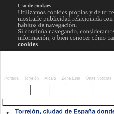
Uso de cookies
Utilizamos cookies propias y de terce
mostrarle publicidad relacionada con 
hábitos de navegación.
Si continúa navegando, consideramos
información, o bien conocer cómo cam
cookies
Portada
Torrejón
Alcalá
Zona Este
Otras Noticias
TRENDING
Púnica
Metro
Choniblog
MetroEst
Torrejón, ciudad de España dond
MAY
31