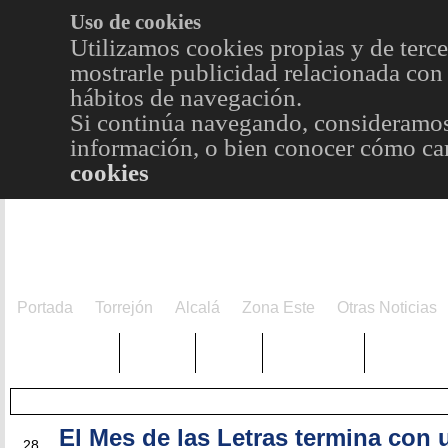
Uso de cookies
Utilizamos cookies propias y de terce
mostrarle publicidad relacionada con 
hábitos de navegación.
Si continúa navegando, consideramos
información, o bien conocer cómo cam
cookies
Portada
Torrejón
Alcalá
Zona Este
Otras Noticias
TRENDING
Púnica
Metro
Choniblog
MetroEst
El Mes de las Letras termina con 
MAY
28