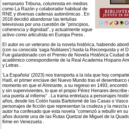
semanario Tribuna, columnista en medios
como La Razón y colaborador habitual de
RNE y diversas cadenas autonómicas . En
2018 decidió abandonar las tertulias
televisivas por una cuestión de "principios,
coherencia y dignidad", y actualmente sigue
activo como articulista en Europa Press .
El autor es un veterano de la novela histórica, habiendo abord
(con su conocida 'saga Nublares') hasta la Reconquista y el 
Fue galardonado con el Premio de Novela Histórica Ciudad d
académico correspondiente de la Real Academia Hispano Ame
y Letras .
'La Española' (2023) nos transporta a la isla que hoy compar
Haití, el primer enclave del Nuevo Mundo tras el desembarco d
momento en que el Almirante, a su regreso en 1493, encontró
y sin supervivientes, lo que el propio Pérez Henares describe
una puerta al infierno" . La trama entrelaza a personajes histó
años, desde los Colón hasta Bartolomé de las Casas o Vasco
personajes de ficción que representan la crudeza y la mezcla d
autor ha confesado que esta novela "comenzó a rebullir en su
años durante una de las Rutas Quetzal de Miguel de la Quadra-
firme en Venezuela .