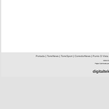
Portada
|
TorreNews
|
TorreSport
|
CorredorNews
|
Punto D Vista
©2010 El 
Página Optimizada par
digitalt