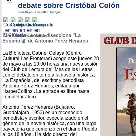
debate sobre Cristóbal Colón
2026
TorreNews
-
Sociedad Torrejón
El Club de Lectura disecciona "La
Española" de Antonio Pérez Henares
La Biblioteca Gabriel Celaya (Centro
Cultural Las Fronteras) acoge este jueves 28
de mayo a las 19:00 horas una nueva sesión
del Club de Lectura del 'Mes de las Letras',
con el debate en torno a la novela histórica
'La Española', del escritor y periodista
Antonio Pérez Henares, editada por
HarperCollins . La entrada es libre hasta
completar aforo.
Antonio Pérez Henares (Bujalaro,
Guadalajara, 1953) es un reconocido
periodista y escritor, especializado en el
género de la novela histórica, con una larga
trayectoria que comenzó en el diario Pueblo
a los 18 años . Ha sido director del