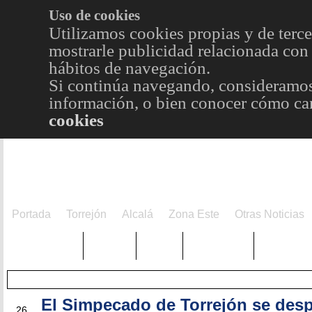
Uso de cookies
Utilizamos cookies propias y de terce
mostrarle publicidad relacionada con 
hábitos de navegación.
Si continúa navegando, consideramos
información, o bien conocer cómo cam
cookies
Portada
Torrejón
Alcalá
Zona Este
Otras Noticias
TRENDING
Púnica
Metro
Choniblog
MetroEst
El Simpecado de Torrejón se desp
MAY
26