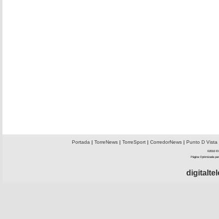
Portada
|
TorreNews
|
TorreSport
|
CorredorNews
|
Punto D Vista
©2010 El 
Página Optimizada par
digitalt