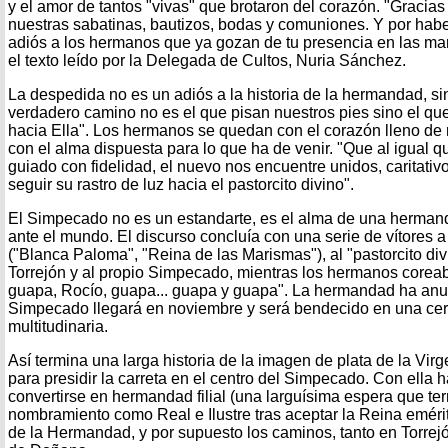
y el amor de tantos "vivas" que brotaron del corazón. "Gracias
nuestras sabatinas, bautizos, bodas y comuniones. Y por habe
adiós a los hermanos que ya gozan de tu presencia en las mar
el texto leído por la Delegada de Cultos, Nuria Sánchez.
La despedida no es un adiós a la historia de la hermandad, si
verdadero camino no es el que pisan nuestros pies sino el qu
hacia Ella". Los hermanos se quedan con el corazón lleno de
con el alma dispuesta para lo que ha de venir. "Que al igual
guiado con fidelidad, el nuevo nos encuentre unidos, caritativ
seguir su rastro de luz hacia el pastorcito divino".
El Simpecado no es un estandarte, es el alma de una hermand
ante el mundo. El discurso concluía con una serie de vítores a
("Blanca Paloma", "Reina de las Marismas"), al "pastorcito di
Torrejón y al propio Simpecado, mientras los hermanos corea
guapa, Rocío, guapa... guapa y guapa". La hermandad ha anu
Simpecado llegará en noviembre y será bendecido en una ce
multitudinaria.
Así termina una larga historia de la imagen de plata de la Vir
para presidir la carreta en el centro del Simpecado. Con ella 
convertirse en hermandad filial (una larguísima espera que te
nombramiento como Real e Ilustre tras aceptar la Reina eméri
de la Hermandad, y por supuesto los caminos, tanto en Torre