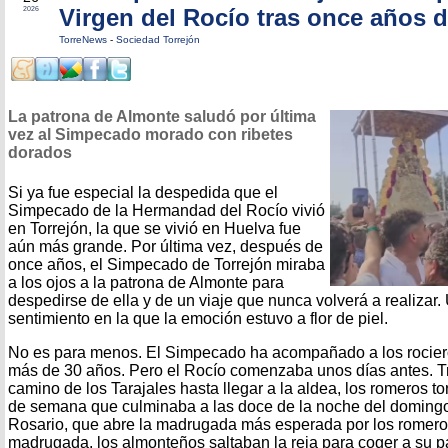
Virgen del Rocío tras once años 
2026
TorreNews
-
Sociedad Torrejón
La patrona de Almonte saludó por última
vez al Simpecado morado con ribetes
dorados
Si ya fue especial la despedida que el
Simpecado de la Hermandad del Rocío vivió
en Torrejón, la que se vivió en Huelva fue
aún más grande. Por última vez, después de
once años, el Simpecado de Torrejón miraba
a los ojos a la patrona de Almonte para
despedirse de ella y de un viaje que nunca volverá a realiza
sentimiento en la que la emoción estuvo a flor de piel.
No es para menos. El Simpecado ha acompañado a los rociero
más de 30 años. Pero el Rocío comenzaba unos días antes. Tra
camino de los Tarajales hasta llegar a la aldea, los romeros to
de semana que culminaba a las doce de la noche del domingo c
Rosario, que abre la madrugada más esperada por los romeros
madrugada, los almonteños saltaban la reja para coger a su pat