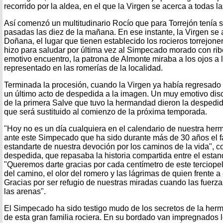
recorrido por la aldea, en el que la Virgen se acerca a todas l
Así comenzó un multitudinario Rocío que para Torrejón tenía 
pasadas las diez de la mañana. En ese instante, la Virgen se 
Doñana, el lugar que tienen establecido los rocieros torrejoner
hizo para saludar por última vez al Simpecado morado con ri
emotivo encuentro, la patrona de Almonte miraba a los ojos a 
representado en las romerías de la localidad.
Terminada la procesión, cuando la Virgen ya había regresado a 
un último acto de despedida a la imagen. Un muy emotivo disc
de la primera Salve que tuvo la hermandad dieron la despedid
que será sustituido al comienzo de la próxima temporada.
"Hoy no es un día cualquiera en el calendario de nuestra h
ante este Simpecado que ha sido durante más de 30 años el fa
estandarte de nuestra devoción por los caminos de la vida", 
despedida, que repasaba la historia compartida entre el estan
"Queremos darte gracias por cada centímetro de este terciope
del camino, el olor del romero y las lágrimas de quien frente a
Gracias por ser refugio de nuestras miradas cuando las fuerza
las arenas".
El Simpecado ha sido testigo mudo de los secretos de la herm
de esta gran familia rociera. En su bordado van impregnados l