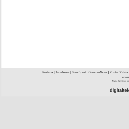
Portada
|
TorreNews
|
TorreSport
|
CorredorNews
|
Punto D Vista
©2010 El 
Página Optimizada par
digitalt