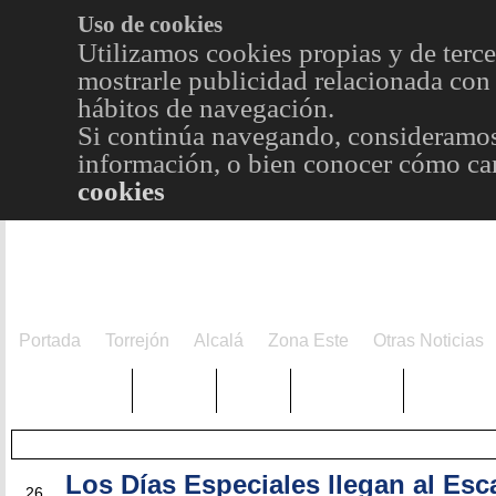
Uso de cookies
Utilizamos cookies propias y de terce
mostrarle publicidad relacionada con 
hábitos de navegación.
Si continúa navegando, consideramos
información, o bien conocer cómo cam
cookies
Portada
Torrejón
Alcalá
Zona Este
Otras Noticias
TRENDING
Púnica
Metro
Choniblog
MetroEst
Los Días Especiales llegan al E
SEP
26