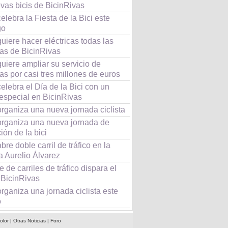
vas bicis de BicinRivas
elebra la Fiesta de la Bici este
go
uiere hacer eléctricas todas las
tas de BicinRivas
uiere ampliar su servicio de
tas por casi tres millones de euros
elebra el Día de la Bici con un
especial en BicinRivas
rganiza una nueva jornada ciclista
organiza una nueva jornada de
ón de la bici
bre doble carril de tráfico en la
a Aurelio Álvarez
re de carriles de tráfico dispara el
 BicinRivas
rganiza una jornada ciclista este
o
olor
|
Otras Noticias
|
Foro