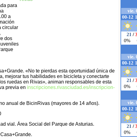
ada para
na
1.00 a
rmación
 circular
,
re dos
juveniles
Parque
sa+Grande. «No te pierdas esta oportunidad única de
, mejorar tus habilidades en bicicleta y conectarte
dos ruedas en Rivas», animan responsables de esta
rva previa en
inscripciones.rivasciudad.es/inscripcion-
o anual de BicinRivas (mayores de 14 años).
0
d vial. Área Social del Parque de Asturias.
La Casa+Grande.