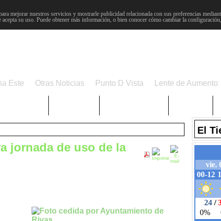
para mejorar nuestros servicios y mostrarle publicidad relacionada con sus preferencias mediante
 acepta su uso. Puede obtener más información, o bien conocer cómo cambiar la configuración
na Este
Otras Noticias
Punto D Vista
Lente de Aumento
Choniblog
MetroEste
Semana Santa
Sucesos
El T
ra jornada de uso de la