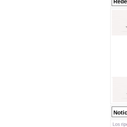
Rede
Noti
Los ri