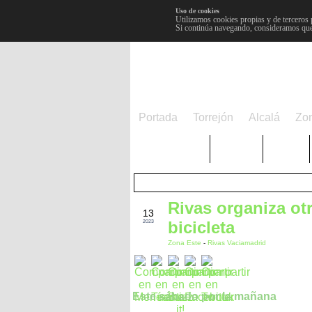
Uso de cookies
Utilizamos cookies propias y de terceros 
Si continúa navegando, consideramos que
Portada
Torrejón
Alcalá
Zo
TRENDING
Púnica
Metro
Rivas organiza ot
ABR
13
bicicleta
2023
Zona Este
-
Rivas Vaciamadrid
Este sábado por la mañana