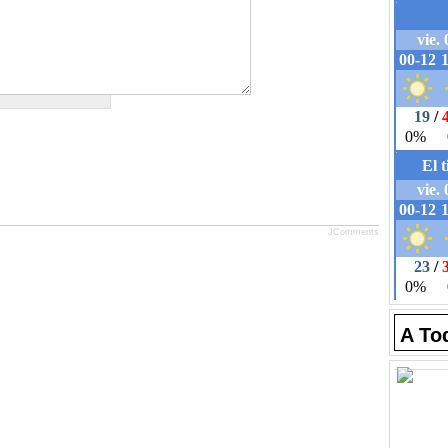
JComments
A To