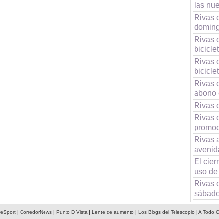
las nue
Rivas c
domin
Rivas q
bicicle
Rivas q
bicicle
Rivas c
abono 
Rivas o
Rivas 
promoci
Rivas a
avenid
El cier
uso de
Rivas o
sábad
reSport
|
CorredorNews
|
Punto D Vista
|
Lente de aumento
|
Los Blogs del Telescopio
|
A Todo C