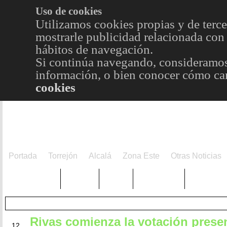
Uso de cookies
Utilizamos cookies propias y de terce
mostrarle publicidad relacionada con 
hábitos de navegación.
Si continúa navegando, consideramos
información, o bien conocer cómo cam
cookies
Portada
Torrejón
Alcalá
Zona Este
Otras Noticias
TRENDING
Púnica
Metro
Choniblog
MetroEst
Rivas comienza la votación prese
JUN
12