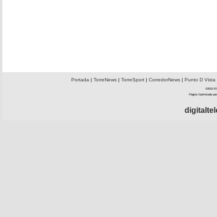
Portada
|
TorreNews
|
TorreSport
|
CorredorNews
|
Punto D Vista
©2010 El 
Página Optimizada par
digitalt