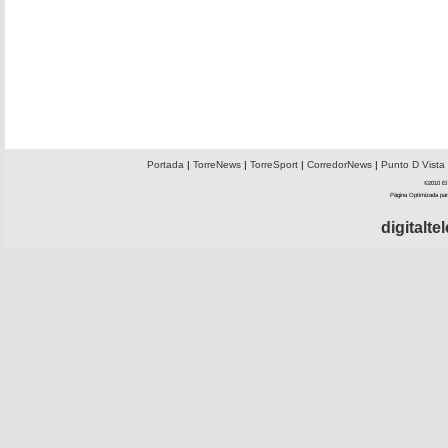
Portada
|
TorreNews
|
TorreSport
|
CorredorNews
|
Punto D Vista
©2010 El 
Página Optimizada par
digitalt