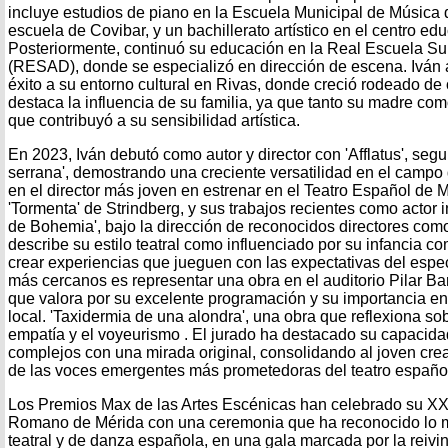
incluye estudios de piano en la Escuela Municipal de Música 
escuela de Covibar, y un bachillerato artístico en el centro edu
Posteriormente, continuó su educación en la Real Escuela Su
(RESAD), donde se especializó en dirección de escena. Iván a
éxito a su entorno cultural en Rivas, donde creció rodeado de 
destaca la influencia de su familia, ya que tanto su madre com
que contribuyó a su sensibilidad artística.
En 2023, Iván debutó como autor y director con 'Afflatus', segui
serrana', demostrando una creciente versatilidad en el campo 
en el director más joven en estrenar en el Teatro Español de 
'Tormenta' de Strindberg, y sus trabajos recientes como actor 
de Bohemia', bajo la dirección de reconocidos directores co
describe su estilo teatral como influenciado por su infancia
crear experiencias que jueguen con las expectativas del esp
más cercanos es representar una obra en el auditorio Pilar B
que valora por su excelente programación y su importancia en 
local. 'Taxidermia de una alondra', una obra que reflexiona sobr
empatía y el voyeurismo . El jurado ha destacado su capacid
complejos con una mirada original, consolidando al joven cr
de las voces emergentes más prometedoras del teatro españo
Los Premios Max de las Artes Escénicas han celebrado su XXI
Romano de Mérida con una ceremonia que ha reconocido lo m
teatral y de danza española, en una gala marcada por la reivin