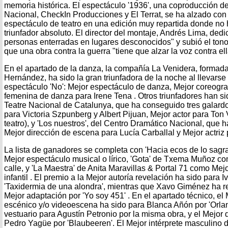
memoria histórica. El espectáculo '1936', una coproducción d
Nacional, CheckIn Producciones y El Terrat, se ha alzado con 
espectáculo de teatro en una edición muy repartida donde no
triunfador absoluto. El director del montaje, Andrés Lima, dedi
personas enterradas en lugares desconocidos" y subió el tono r
que una obra contra la guerra "tiene que alzar la voz contra ella
En el apartado de la danza, la compañía La Venidera, formada 
Hernández, ha sido la gran triunfadora de la noche al llevarse
espectáculo 'No': Mejor espectáculo de danza, Mejor coreograf
femenina de danza para Irene Tena . Otros triunfadores han sido
Teatre Nacional de Catalunya, que ha conseguido tres galardon
para Victoria Szpunberg y Albert Pijuan, Mejor actor para Ton 
teatro), y 'Los nuestros', del Centro Dramático Nacional, que 
Mejor dirección de escena para Lucía Carballal y Mejor actriz
La lista de ganadores se completa con 'Hacia ecos de lo sag
Mejor espectáculo musical o lírico, 'Gota' de Txema Muñoz c
calle, y 'La Maestra' de Anita Maravillas & Portal 71 como Mej
infantil . El premio a la Mejor autoría revelación ha sido para
'Taxidermia de una alondra', mientras que Xavo Giménez ha re
Mejor adaptación por 'Yo soy 451' . En el apartado técnico, el
escénico y/o videoescena ha sido para Blanca Añón por 'Orlan
vestuario para Agustín Petronio por la misma obra, y el Mejor
Pedro Yagüe por 'Blaubeeren'. El Mejor intérprete masculino 