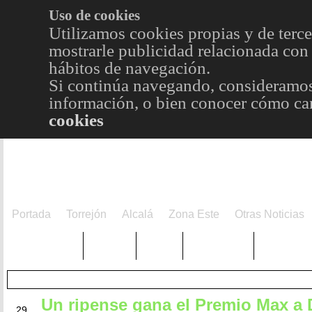
Uso de cookies
Utilizamos cookies propias y de terce
mostrarle publicidad relacionada con 
hábitos de navegación.
Si continúa navegando, consideramos
información, o bien conocer cómo cam
cookies
Portada
Torrejón
Alcalá
Zona Este
Otras Noticias
TRENDING
Púnica
Metro
Choniblog
MetroEst
Un ripense gana el Premio Max a 
JUN
29