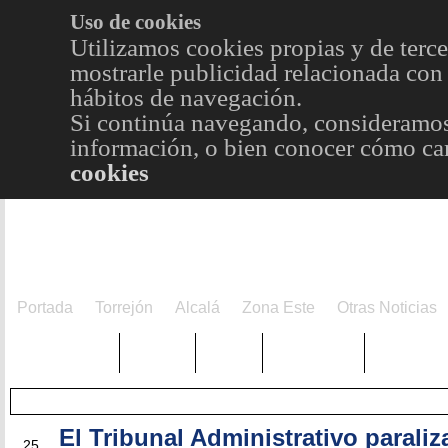
Uso de cookies
Utilizamos cookies propias y de terce
mostrarle publicidad relacionada con 
hábitos de navegación.
Si continúa navegando, consideramos
información, o bien conocer cómo cam
cookies
Portada
Torrejón
Alcalá
Zona Este
Otras Noticias
TRENDING
Púnica
Metro
Choniblog
MetroEst
El Tribunal Administrativo paraliz
JUN
25