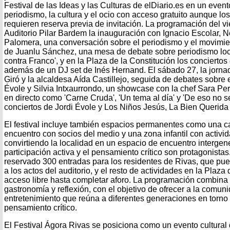
Festival de las Ideas y las Culturas de elDiario.es en un even
periodismo, la cultura y el ocio con acceso gratuito aunque los
requieren reserva previa de invitación. La programación del vi
Auditorio Pilar Bardem la inauguración con Ignacio Escolar, 
Palomera, una conversación sobre el periodismo y el movim
de Juanlu Sánchez, una mesa de debate sobre periodismo loca
contra Franco', y en la Plaza de la Constitución los conciertos 
además de un DJ set de Inés Hernand. El sábado 27, la jorn
Giró y la alcaldesa Aída Castillejo, seguida de debates sobre 
Évole y Silvia Intxaurrondo, un showcase con la chef Sara Per
en directo como 'Carne Cruda', 'Un tema al día' y 'De eso no 
conciertos de Jordi Évole y Los Niños Jesús, La Bien Querida
El festival incluye también espacios permanentes como una ca
encuentro con socios del medio y una zona infantil con activ
convirtiendo la localidad en un espacio de encuentro intergen
participación activa y el pensamiento crítico son protagonista
reservado 300 entradas para los residentes de Rivas, que pu
a los actos del auditorio, y el resto de actividades en la Plaza
acceso libre hasta completar aforo. La programación combina
gastronomía y reflexión, con el objetivo de ofrecer a la comu
entretenimiento que reúna a diferentes generaciones en torno a
pensamiento crítico.
El Festival Ágora Rivas se posiciona como un evento cultural