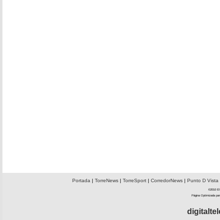
Portada
|
TorreNews
|
TorreSport
|
CorredorNews
|
Punto D Vista
©2010 El 
Página Optimizada par
digitalt