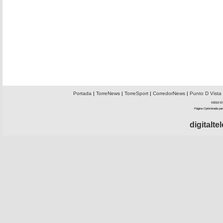
Portada
|
TorreNews
|
TorreSport
|
CorredorNews
|
Punto D Vista
©2010 El 
Página Optimizada par
digitalt