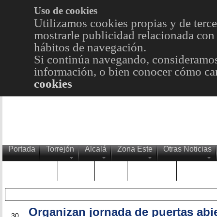
Uso de cookies
Utilizamos cookies propias y de terce
mostrarle publicidad relacionada con 
hábitos de navegación.
Si continúa navegando, consideramos
información, o bien conocer cómo cam
cookies
Portada
Torrejón
Alcalá
Zona Este
Otras Noticias
TRENDING
Púnica
Metro
Choniblog
MetroEst
Organizan jornada de puertas abie
NOV
30