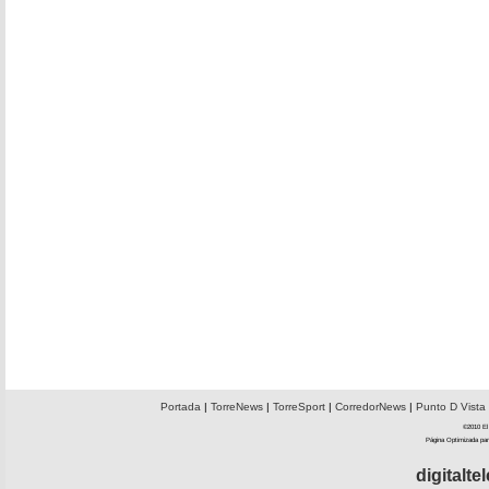
Portada
|
TorreNews
|
TorreSport
|
CorredorNews
|
Punto D Vista
©2010 El 
Página Optimizada par
digitalt