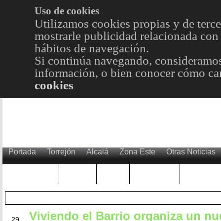
Uso de cookies
Utilizamos cookies propias y de terce
mostrarle publicidad relacionada con 
hábitos de navegación.
Si continúa navegando, consideramos
información, o bien conocer cómo cam
cookies
Portada
Torrejón
Alcalá
Zona Este
Otras Noticias
TRENDING
Púnica
Metro
Choniblog
MetroEst
Viviendo el Barrio organiza un n
NOV
29