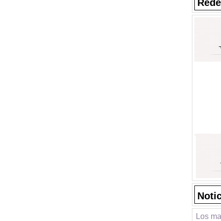
Rede
Noti
Los ma