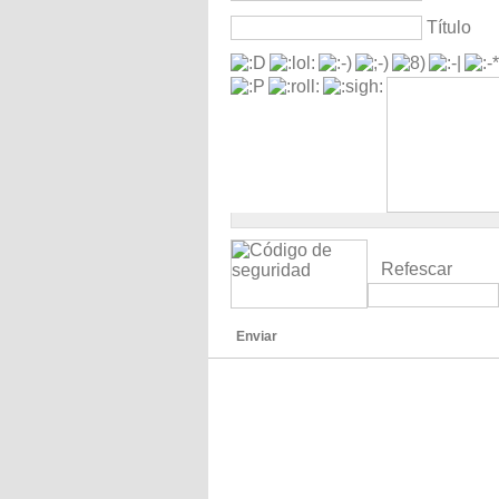
Título
Refescar
Enviar