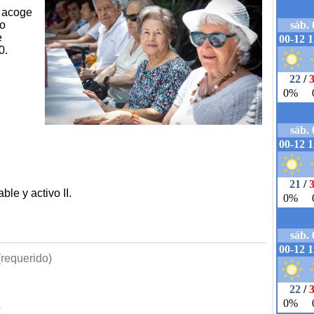
a acoge
lo
e
0.
le y activo II.
requerido)
b