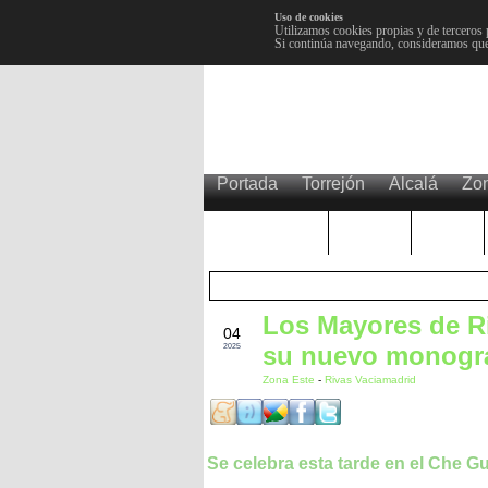
Uso de cookies
Utilizamos cookies propias y de terceros 
Si continúa navegando, consideramos que
Portada
Torrejón
Alcalá
Zo
TRENDING
Púnica
Metro
Los Mayores de Ri
MAR
04
su nuevo monogr
2025
Zona Este
-
Rivas Vaciamadrid
Se celebra esta tarde en el Che G