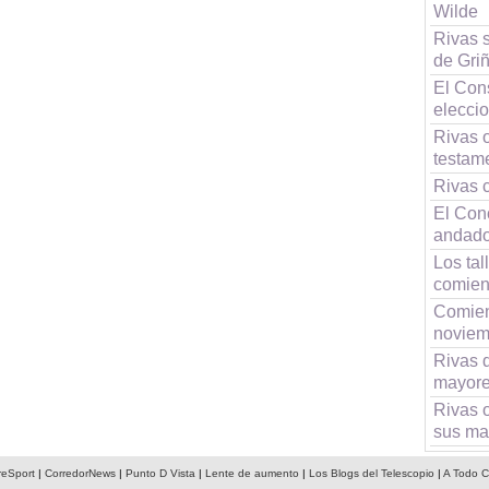
Wilde
Rivas 
de Gri
El Con
elecci
Rivas 
testam
Rivas 
El Con
andado
Los ta
comien
Comien
noviem
Rivas 
mayor
Rivas o
sus ma
reSport
|
CorredorNews
|
Punto D Vista
|
Lente de aumento
|
Los Blogs del Telescopio
|
A Todo C