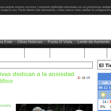
para mejorar nuestros servicios y mostrarle publicidad relacionada con sus preferencias mediante
 acepta su uso. Puede obtener más información, o bien conocer cómo cambiar la configuración
na Este
Otras Noticias
Punto D Vista
Lente de Aumento
Choniblog
MetroEste
Semana Santa
Sucesos
El T
vas dedican a la ansiedad
áfico
uevara