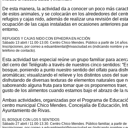
De esta manera, la actividad da a conocer un poco más caract
de estos animales, y se colocarán en los alrededores del ce
refugios y cajas nido, además de realizar una revisión del es
ocupación de las cajas instaladas en ocasiones anteriores pa
entorno.
REFUGIOS Y CAJAS NIDO CON EPHEDRA EN ACCIÓN
Sábado 13 abril / 11.00-13.00. Centro Chico Mendes. Público a partir de 14 años.
Inscripciones, por correo a eduambiental@rivasciudad.es (indicando nombre y e
teléfono de contacto).
Esta actividad tan especial reúne un grupo familiar para acer
del cerro del Telégrafo a través de nuestros cinco sentidos: “
bosque, poniendo a punto nuestro sentido del olfato para disfr
aromáticas; visualizando el relieve y los distintos usos del sue
disfrutando de diversas texturas de elementos naturales que n
saboreando alguna fruta para tomar que os proponemos traer, s
gusto de los alimentos cuando estamos bajo el abrazo de la na
Ambas actividades, organizadas por el Programa de Educació
centro municipal Chico Mendes. Concejalía de Educación, Inf
Ayuntamiento de Rivas.
EL BOSQUE CON LOS 5 SENTIDOS
Sábado 27 abril / 11.00-13.30. Centro Chico Mendes. Público familiar, a partir de
Inscripciones, por correo a eduambiental@rivasciudad.es (indicando nombre y e