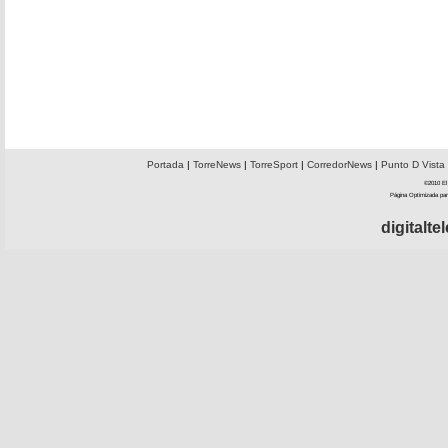
Portada
|
TorreNews
|
TorreSport
|
CorredorNews
|
Punto D Vista
©2010 El 
Página Optimizada par
digitalt