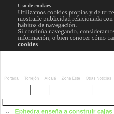
Uso de cookies
Utilizamos cookies propias y de terce
mostrarle publicidad relacionada con 
hábitos de navegación.
Si continúa navegando, consideramos
información, o bien conocer cómo cam
cookies
Portada
Torrejón
Alcalá
Zona Este
Otras Noticias
TRENDING
Púnica
Metro
Choniblog
MetroEst
Ephedra enseña a construir cajas 
ABR
11