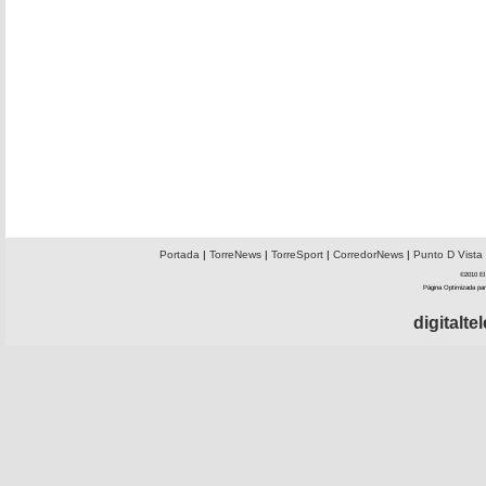
Portada
|
TorreNews
|
TorreSport
|
CorredorNews
|
Punto D Vista
©2010 El 
Página Optimizada par
digitalt