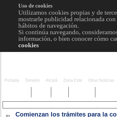
Uso de cookies
Utilizamos cookies propias y de terce
mostrarle publicidad relacionada con 
hábitos de navegación.
Si continúa navegando, consideramos
información, o bien conocer cómo cam
cookies
Portada
Torrejón
Alcalá
Zona Este
Otras Noticias
TRENDING
Púnica
Metro
Choniblog
MetroEst
Comienzan los trámites para la c
JUN
01