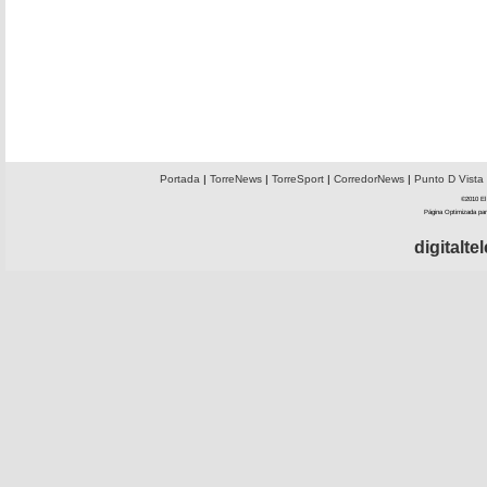
Portada
|
TorreNews
|
TorreSport
|
CorredorNews
|
Punto D Vista
©2010 El 
Página Optimizada par
digitalt