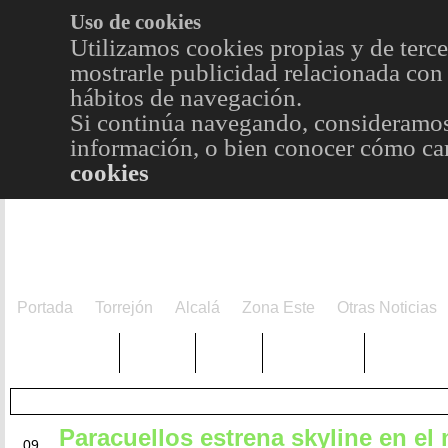
Uso de cookies
Utilizamos cookies propias y de terce
mostrarle publicidad relacionada con 
hábitos de navegación.
Si continúa navegando, consideramos
información, o bien conocer cómo cam
cookies
Portada
Torrejón
Alcalá
Zona Este
Otras Noticias
TRENDING
Púnica
Metro
Choniblog
MetroEst
Paracuellos estrena skyline en el
FEB
09